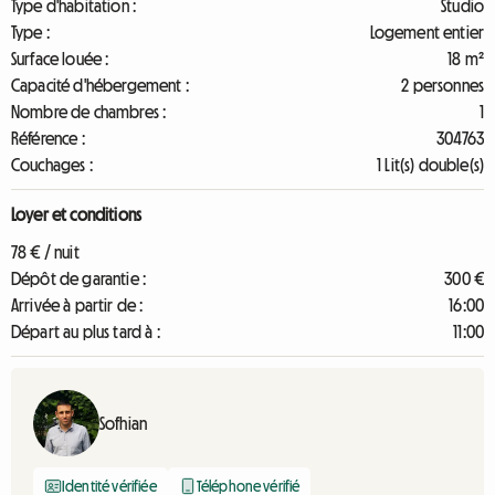
Type d'habitation :
Studio
Type :
Logement entier
Surface louée :
18 m²
Capacité d'hébergement :
2 personnes
Nombre de chambres :
1
Référence :
304763
Couchages :
1 Lit(s) double(s)
Loyer et conditions
78 € / nuit
Dépôt de garantie :
300 €
Arrivée à partir de :
16:00
Départ au plus tard à :
11:00
Sofhian
Identité vérifiée
Téléphone vérifié