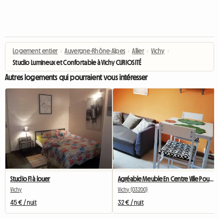
Logement entier
›
Auvergne-Rhône-Alpes
›
Allier
›
Vichy
›
Studio Lumineux et Confortable à Vichy CURIOSITÉ 7
Autres logements qui pourraient vous intéresser
Studio F1 à louer
Agréable Meuble En Centre Ville Pour Votre Séjour à Vichy
Vichy
Vichy (03200)
45 € / nuit
32 € / nuit