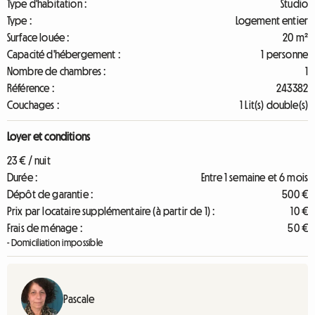
Type d'habitation :
Studio
Type :
Logement entier
Surface louée :
20 m²
Capacité d'hébergement :
1 personne
Nombre de chambres :
1
Référence :
243382
Couchages :
1 Lit(s) double(s)
Loyer et conditions
23 € / nuit
Durée :
Entre 1 semaine et 6 mois
Dépôt de garantie :
500 €
Prix par locataire supplémentaire (à partir de 1) :
10 €
Frais de ménage :
50 €
- Domiciliation impossible
Pascale