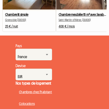
Chambre lit simple
Chambre meublée 15 m² avec lavabo et réfrigérateur personnel
Grenoble (38000)
Saint-Martin-d'Hères (38400)
25 € / nuit
408 € / mois
Pays
Devise
Nos types de logement
Chambres chez l'habitant
Colocations