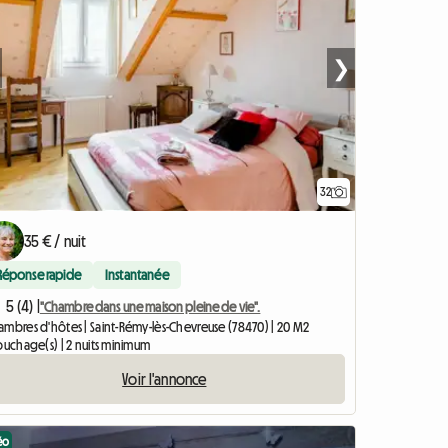
❯
32
35 € / nuit
Réponse rapide
Instantanée
5 (4) |
"Chambre dans une maison pleine de vie".
ambres d'hôtes | Saint-Rémy-lès-Chevreuse (78470) | 20 M2
ouchage(s) | 2 nuits minimum
Voir l'annonce
éo