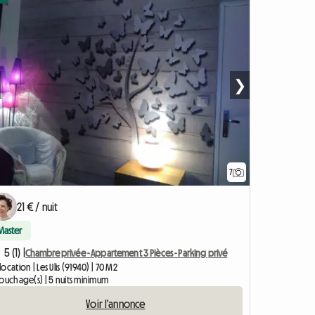
❯
7
21 € / nuit
Master
5 (1) |
Chambre privée - Appartement 3 Pièces - Parking privé
ocation | Les Ulis (91940) | 70 M2
couchage(s) | 5 nuits minimum
Voir l'annonce