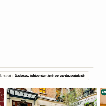
llancourt
›
Studio cosy indépendant lumineux vue dégagée jardin
Vid