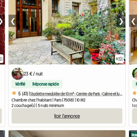
❯
❮
❯
❮
6
23 € / nuit
Vérifié
Réponse rapide
5 (41) |
Studette meublée de 10 m² - Centre de Paris - Calme et lumineux
Chambre chez l'habitant | Paris (75018) | 10 M2
Ch
2 couchage(s) | 5 nuits minimum
1 c
Voir l'annonce
Vid