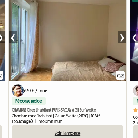
❯
❮
❯
❮
9
670 € / mois
Réponse rapide
CHAMBRE Chez L'habitant PARIS-SACLAY à Gif Sur Yvette
Chambre chez l'habitant | Gif-sur-Yvette (91190) | 10 M2
Col
1 couchage(s) | 1 mois minimum
2 
Voir l'annonce