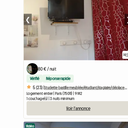
❮
14
80 € / nuit
Vérifié
Réponse rapide
5 (23) |
Studette bastille meublée/étudiant/stagiaire/déplacement pro
Logement entier | Paris (75011) | 9 M2
1 couchage(s) | 3 nuits minimum
Voir l'annonce
Vidéo