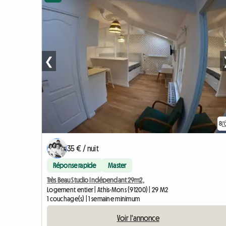
❮
8
35 € / nuit
Réponse rapide
Master
Très Beau Studio Indépendant 29m2,
Logement entier | Athis-Mons (91200) | 29 M2
1 couchage(s) | 1 semaine minimum
Voir l'annonce