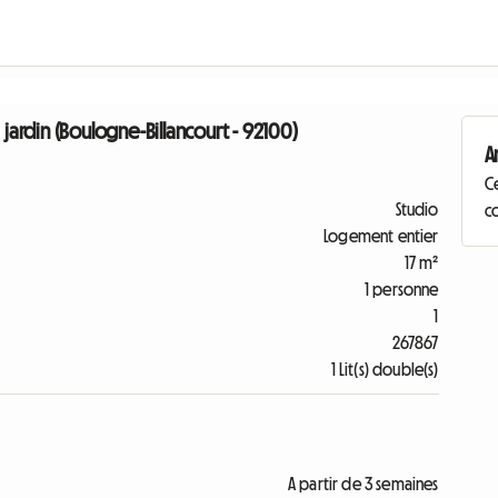
rdin (Boulogne-Billancourt - 92100)
A
C
Studio
co
Logement entier
17 m²
1 personne
1
267867
1 Lit(s) double(s)
A partir de 3 semaines