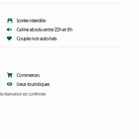
Soirée interdite
Calme absolu entre 22h et 8h
Couple non autorisés
Commerces
Lieux touristiques
a réservation est confirmée.