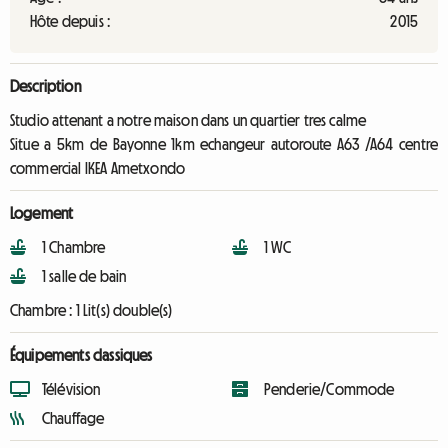
Hôte depuis :
2015
Description
Studio attenant a notre maison dans un quartier tres calme
Situe a 5km de Bayonne 1km echangeur autoroute A63 /A64 centre
commercial IKEA Ametxondo
Logement
1 Chambre
1 WC
1 salle de bain
Chambre :
1 Lit(s) double(s)
Équipements classiques
Télévision
Penderie/Commode
Chauffage