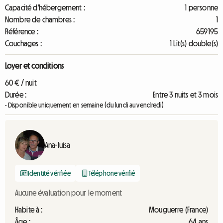
Capacité d'hébergement :
1 personne
Nombre de chambres :
1
Référence :
659195
Couchages :
1 Lit(s) double(s)
Loyer et conditions
60 € / nuit
Durée :
Entre 3 nuits et 3 mois
- Disponible uniquement en semaine (du lundi au vendredi)
Ana-luisa
Identité vérifiée
Téléphone vérifié
Aucune évaluation pour le moment
Habite à :
Mouguerre (France)
Âge :
64 ans