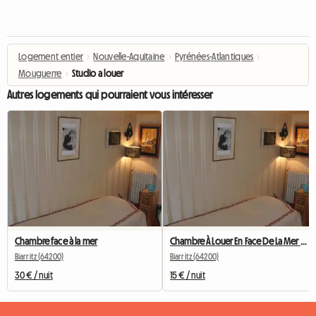
Logement entier
›
Nouvelle-Aquitaine
›
Pyrénées-Atlantiques
›
Mouguerre
›
Studio a louer
Autres logements qui pourraient vous intéresser
Chambre face à la mer
Chambre À Louer En Face De La Mer Biarritz Centre Ville
Biarritz (64200)
Biarritz (64200)
30 € / nuit
15 € / nuit