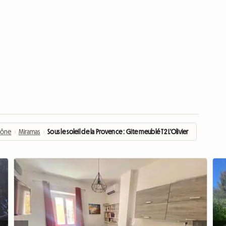
hône
›
Miramas
›
Sous le soleil de la Provence : Gite meublé T2 L'Olivier