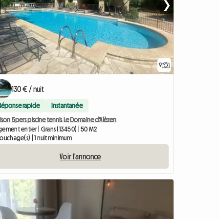
❯
9
130 € / nuit
Réponse rapide
Instantanée
son 5pers piscine tennis Le Domaine d'Alèzen
gement entier | Grans (13450) | 50 M2
ouchage(s) | 1 nuit minimum
Voir l'annonce