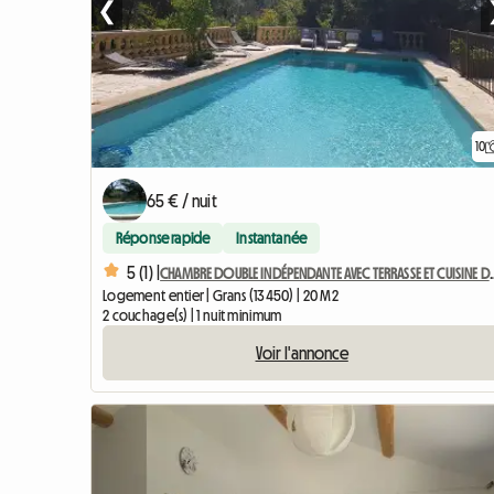
❮
10
65 € / nuit
Réponse rapide
Instantanée
5 (1) |
CHAMBRE DOUBLE INDÉPENDANTE
Logement entier | Grans (13450) | 20 M2
2 couchage(s) | 1 nuit minimum
Voir l'annonce