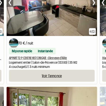
❯
❮
❯
❮
6
70 € / nuit
Réponse rapide
Instantanée
APPART T2 P CENTRE HISTORIQUE - L’Annexe d’Alèz
Mai
 AVEC TERRASSE ET CUISINE D’ÉTÉ
Logement entier | Salon-de-Provence (13300) | 35 M2
Lo
4 couchage(s) | 3 nuits minimum
5 c
Voir l'annonce