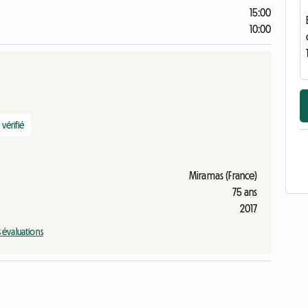
15:00
10:00
vérifié
Miramas (France)
75 ans
2017
s évaluations