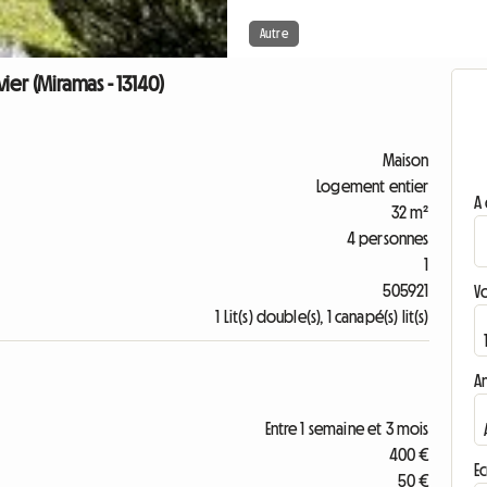
Autre
vier (Miramas - 13140)
Maison
Logement entier
A 
32 m²
4 personnes
1
505921
V
1 Lit(s) double(s), 1 canapé(s) lit(s)
A
Entre 1 semaine et 3 mois
400 €
Ec
50 €