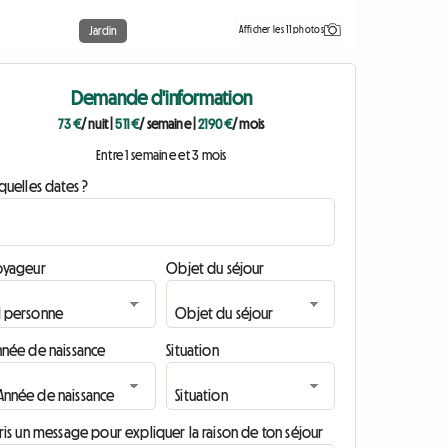
Afficher les 11 photos
Jardin
Demande d'information
73 €
/ nuit
|
511 €
/ semaine
|
2190 €
/ mois
Entre 1 semaine et 3 mois
quelles dates ?
oyageur
Objet du séjour
nnée de naissance
Situation
ris un message pour expliquer la raison de ton séjour