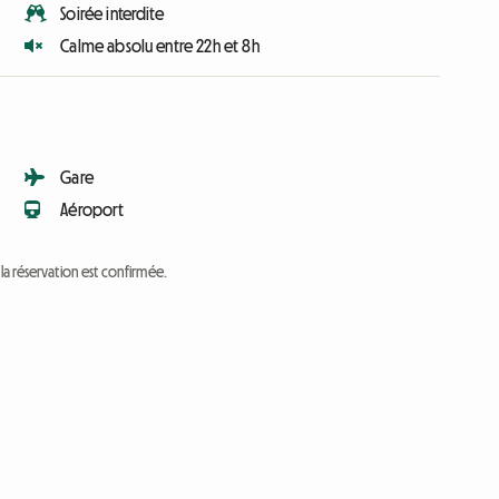
Soirée interdite
Calme absolu entre 22h et 8h
Gare
Aéroport
a réservation est confirmée.