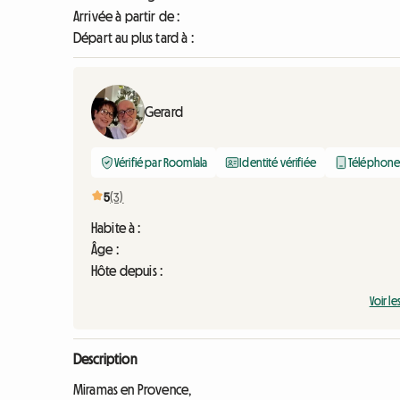
Arrivée à partir de :
Départ au plus tard à :
Gerard
Vérifié par Roomlala
Identité vérifiée
Téléphone 
5
(3)
Habite à :
Âge :
Hôte depuis :
Voir le
Description
Miramas en Provence,