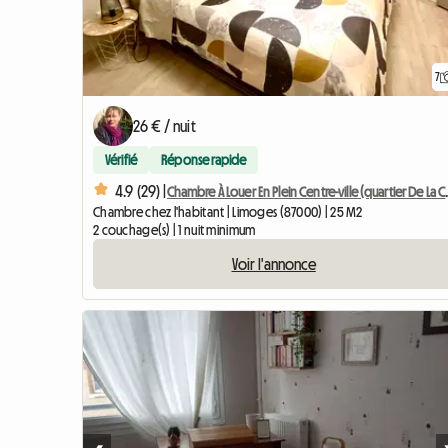
7
26 € / nuit
Vérifié
Réponse rapide
4.9 (29) |
Chambre À Louer E
Chambre chez l'habitant | Limoges (87000) | 25 M2
2 couchage(s) | 1 nuit minimum
Voir l'annonce