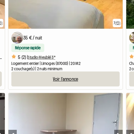
7
35 € / nuit
Réponse rapide
5 (2) |
n Plein Centre-ville (quartier De La Cathéd
Studio Meublé 3°
Logement entier | Limoges (87000) | 20 M2
Ch
2 couchage(s) | 2 nuits minimum
2 c
Voir l'annonce