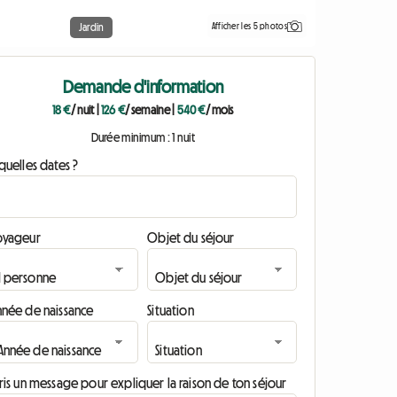
Afficher les 5 photos
Jardin
Demande d'information
18 €
/ nuit
|
126 €
/ semaine
|
540 €
/ mois
Durée minimum : 1 nuit
quelles dates ?
oyageur
Objet du séjour
nnée de naissance
Situation
ris un message pour expliquer la raison de ton séjour