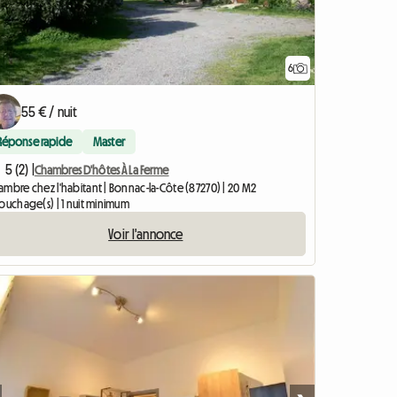
6
55 € / nuit
Réponse rapide
Master
5 (2) |
Chambres D'hôtes À La Ferme
ambre chez l'habitant | Bonnac-la-Côte (87270) | 20 M2
ouchage(s) | 1 nuit minimum
Voir l'annonce