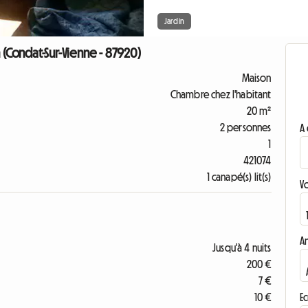
Jardin
 (Condat-Sur-Vienne - 87920)
Maison
Chambre chez l'habitant
20 m²
2 personnes
A 
1
421074
1 canapé(s) lit(s)
V
A
Jusqu'à 4 nuits
200 €
7 €
10 €
Ec