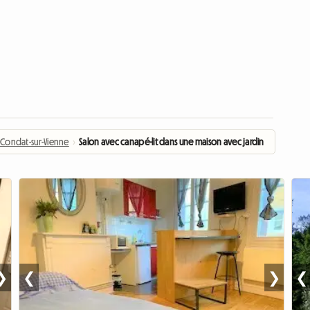
Condat-sur-Vienne
›
Salon avec canapé-lit dans une maison avec jardin
❯
❮
❯
❮