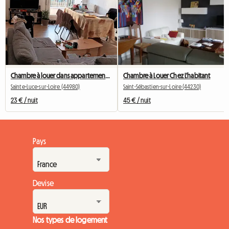
Chambre à louer dans appartement partagé
Chambre à Louer Chez L'habitant
Sainte-Luce-sur-Loire (44980)
Saint-Sébastien-sur-Loire (44230)
23 € / nuit
45 € / nuit
Pays
Devise
Nos types de logement