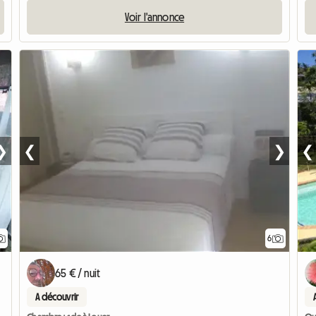
Voir l'annonce
❯
❮
❯
❮
6
65 € / nuit
A découvrir