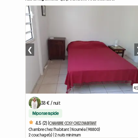
❮
4
38 € / nuit
Réponse rapide
4.5 (2) |
CHAMBRE COSY CHEZ L'HABITANT
Chambre chez l'habitant | Nouméa (98800)
2 couchage(s) | 2 nuits minimum