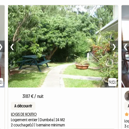
❯
❮
❯
❮
5
3187 € / nuit
A découvrir
LOGIS DE KOUTIO
Logement entier | Dumbéa | 24 M2
Lo
2 couchage(s) | 1 semaine minimum
3 