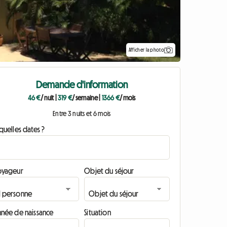
Afficher la photo
Demande d'information
46 €
/ nuit
|
319 €
/ semaine
|
1366 €
/ mois
Entre 3 nuits et 6 mois
quelles dates ?
oyageur
Objet du séjour
nnée de naissance
Situation