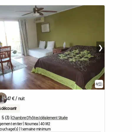
❯
6
47 € / nuit
A découvrir
5 (3) |
Chambre D'hôtes Idéalement Située
gement entier | Noumea | 40 M2
couchage(s) | 1 semaine minimum