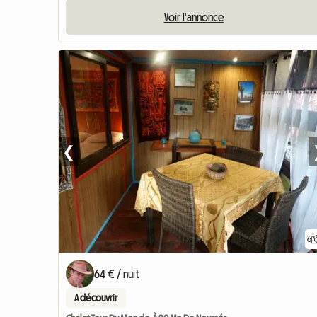
Voir l'annonce
❮
6
64 € / nuit
A découvrir