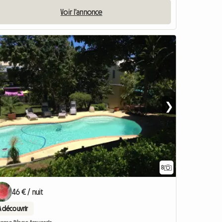
Voir l'annonce
❯
8
46 € / nuit
A découvrir