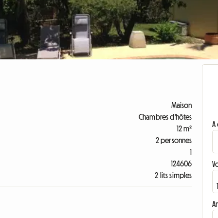
Maison
Chambres d'hôtes
A 
12 m²
2 personnes
1
124606
V
2 lits simples
A