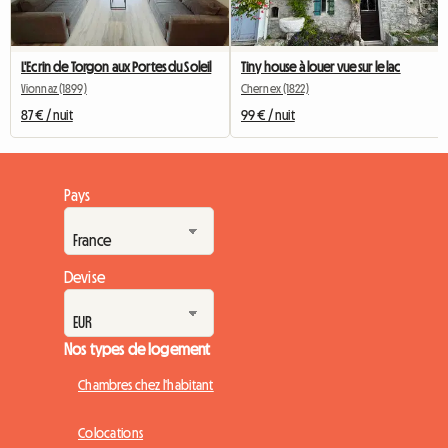
L'Ecrin de Torgon aux Portes du Soleil
Tiny house à louer vue sur le lac
Vionnaz (1899)
Chernex (1822)
87 € / nuit
99 € / nuit
Pays
Devise
Nos types de logement
Chambres chez l'habitant
Colocations