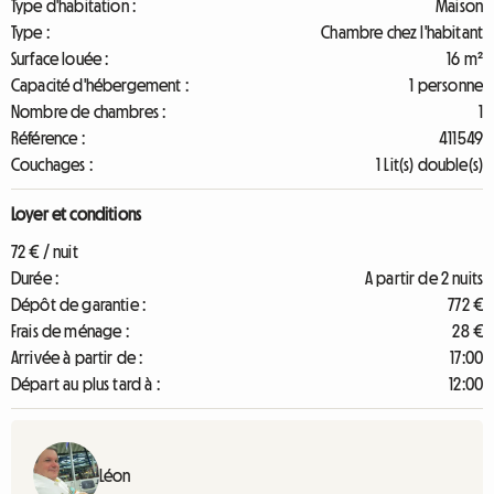
Type d'habitation :
Maison
Type :
Chambre chez l'habitant
Surface louée :
16 m²
Capacité d'hébergement :
1 personne
Nombre de chambres :
1
Référence :
411549
Couchages :
1 Lit(s) double(s)
Loyer et conditions
72 € / nuit
Durée :
A partir de 2 nuits
Dépôt de garantie :
772 €
Frais de ménage :
28 €
Arrivée à partir de :
17:00
Départ au plus tard à :
12:00
Léon