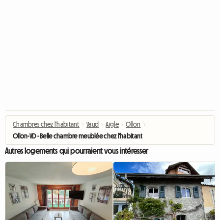
Chambres chez l'habitant
›
Vaud
›
Aigle
›
Ollon
›
Ollon-VD - Belle chambre meublée chez l'habitant
Autres logements qui pourraient vous intéresser