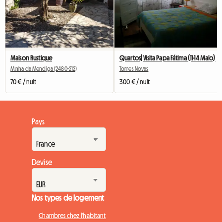
Maison Rustique
Quartos| Visita Papa Fátima (11-14 Maio)
M.nha da Mendiga (2480-212)
Torres Novas
70 € / nuit
300 € / nuit
Pays
Devise
Nos types de logement
Chambres chez l'habitant