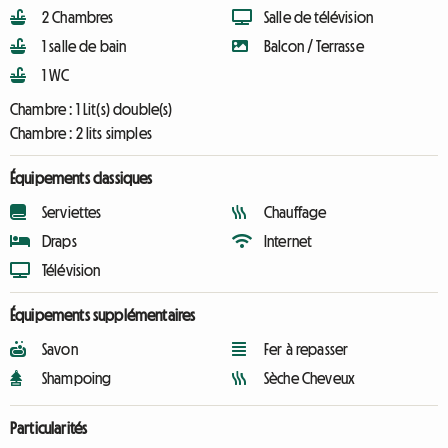
2 Chambres
Salle de télévision
1 salle de bain
Balcon / Terrasse
1 WC
Chambre :
1 Lit(s) double(s)
Chambre :
2 lits simples
Équipements classiques
Serviettes
Chauffage
Draps
Internet
Télévision
Équipements supplémentaires
Savon
Fer à repasser
Shampoing
Sèche Cheveux
Particularités