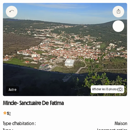
Afficher les 13 photos
Autre
Minde- Sanctuaire De Fatima
5
2
Type d'habitation :
Maison