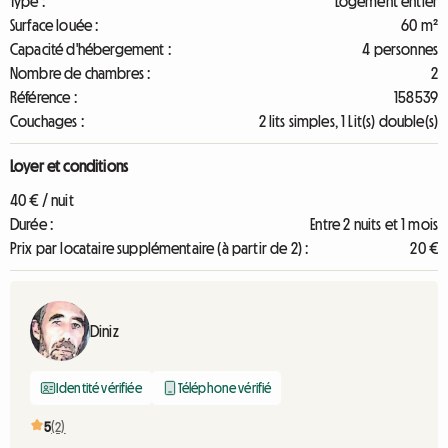
Type :
Logement entier
Surface louée :
60 m²
Capacité d'hébergement :
4 personnes
Nombre de chambres :
2
Référence :
158539
Couchages :
2 lits simples, 1 Lit(s) double(s)
Loyer et conditions
40 € / nuit
Durée :
Entre 2 nuits et 1 mois
Prix par locataire supplémentaire (à partir de 2) :
20 €
Diniz
Identité vérifiée
Téléphone vérifié
5
(2)