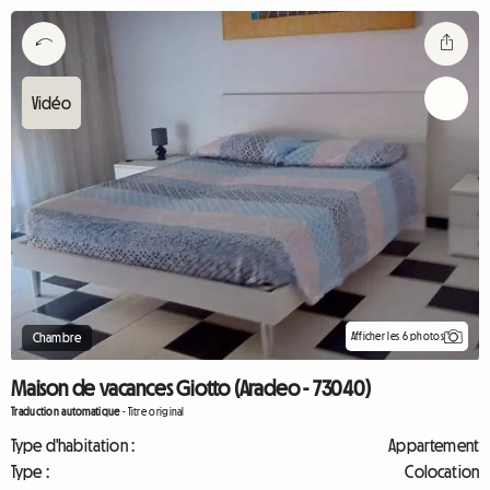
Afficher les 6 photos
Chambre
Maison de vacances Giotto (Aradeo - 73040)
Traduction automatique
-
Titre original
Type d'habitation :
Appartement
Type :
Colocation