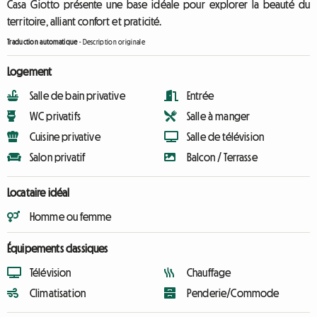
Casa Giotto présente une base idéale pour explorer la beauté du
territoire, alliant confort et praticité.
Traduction automatique
-
Description originale
Logement
Salle de bain privative
Entrée
WC privatifs
Salle à manger
Cuisine privative
Salle de télévision
Salon privatif
Balcon / Terrasse
Locataire idéal
Homme ou femme
Équipements classiques
Télévision
Chauffage
Climatisation
Penderie/Commode