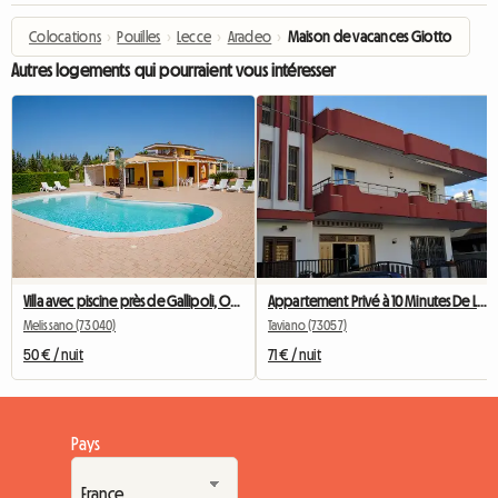
Colocations
›
Pouilles
›
Lecce
›
Aradeo
›
Maison de vacances Giotto
Autres logements qui pourraient vous intéresser
Villa avec piscine près de Gallipoli, Otrante, Santa M.di Leuca
Appartement Privé à 10 Minutes De La Mer
Melissano (73040)
Taviano (73057)
50 € / nuit
71 € / nuit
Pays