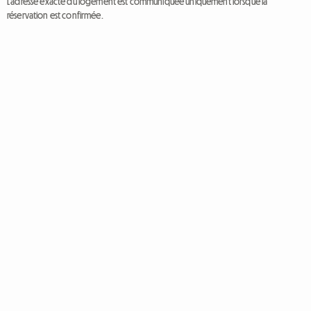
L'adresse exacte du logement est communiquée uniquement lorsque la
réservation est confirmée.