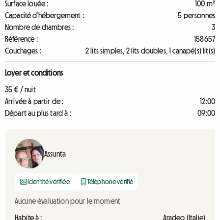
Surface louée :
100 m²
Capacité d'hébergement :
5 personnes
Nombre de chambres :
3
Référence :
158657
Couchages :
2 lits simples, 2 lits doubles, 1 canapé(s) lit(s)
Loyer et conditions
35 € / nuit
Arrivée à partir de :
12:00
Départ au plus tard à :
09:00
Assunta
Identité vérifiée
Téléphone vérifié
Aucune évaluation pour le moment
Habite à :
Aradeo (Italie)