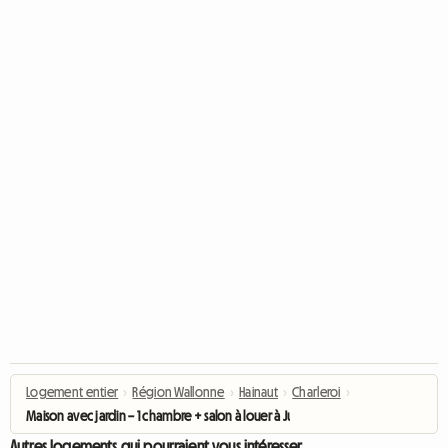
Logement entier
›
Région Wallonne
›
Hainaut
›
Charleroi
›
Maison avec jardin – 1 chambre + salon à louer à Jumet (Char
Autres logements qui pourraient vous intéresser