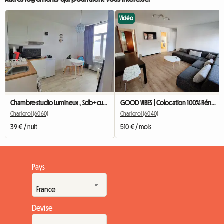
Vidéo
Chambre-studio Lumineux , Sdb+cusine Privee
GOOD VIBES | Colocation 100% Rénovée Idéalement Située 1
Charleroi (6060)
Charleroi (6040)
39 € / nuit
510 € / mois
Pays
Devise