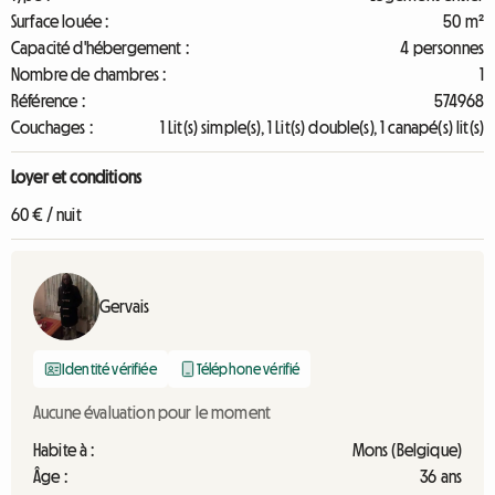
Surface louée :
50 m²
Capacité d'hébergement :
4 personnes
Nombre de chambres :
1
Référence :
574968
Couchages :
1 Lit(s) simple(s), 1 Lit(s) double(s), 1 canapé(s) lit(s)
Loyer et conditions
60 € / nuit
Gervais
Identité vérifiée
Téléphone vérifié
Aucune évaluation pour le moment
Habite à :
Mons (Belgique)
Âge :
36 ans