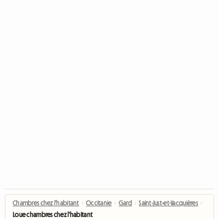
Chambres chez l'habitant
›
Occitanie
›
Gard
›
Saint-Just-et-Vacquières
›
Loue chambres chez l'habitant