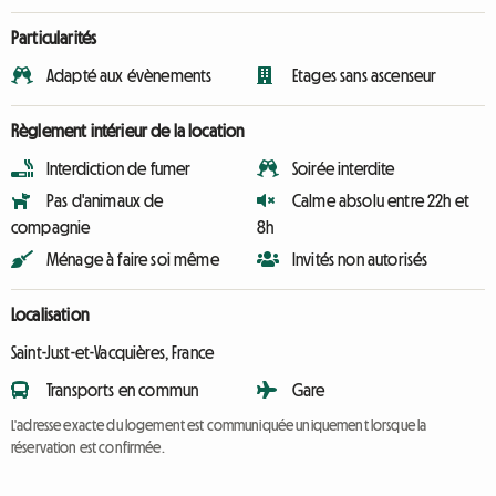
Particularités
Adapté aux évènements
Etages sans ascenseur
Règlement intérieur de la location
Interdiction de fumer
Soirée interdite
Pas d'animaux de
Calme absolu entre 22h et
compagnie
8h
Ménage à faire soi même
Invités non autorisés
Localisation
Saint-Just-et-Vacquières, France
Transports en commun
Gare
L'adresse exacte du logement est communiquée uniquement lorsque la
réservation est confirmée.