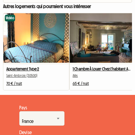
Autres logements qui pourraient vous intéresser
Vidéo
Appartement Type 2
1 Chambre À Louer Chez L'habitant Avec Lit En 140
Saint-Ambroix (30500)
Alès
70 € / nuit
65 € / nuit
Pays
Devise