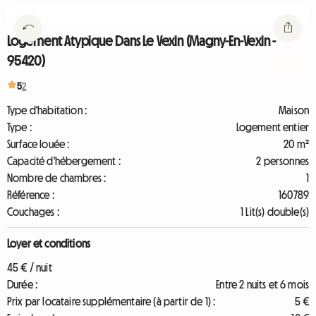
Logement Atypique Dans Le Vexin (Magny-En-Vexin -
95420)
5
2
Type d'habitation :
Maison
Type :
Logement entier
Surface louée :
20 m²
Capacité d'hébergement :
2 personnes
Nombre de chambres :
1
Référence :
160789
Couchages :
1 Lit(s) double(s)
Loyer et conditions
45 € / nuit
Durée :
Entre 2 nuits et 6 mois
Prix par locataire supplémentaire (à partir de 1) :
5 €