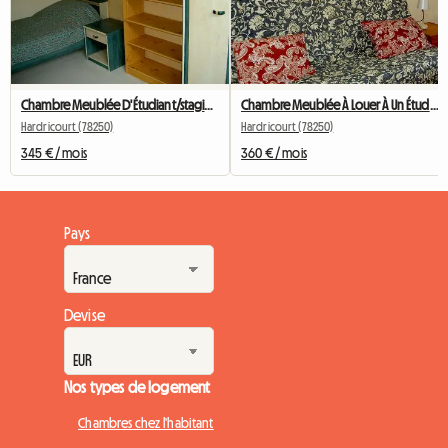
Chambre Meublée D'Étudiant/stagiaire
Chambre Meublée À Louer À Un Étudiant
Hardricourt (78250)
Hardricourt (78250)
345 € / mois
360 € / mois
Pays
Devise
Nos types de logement
Chambres chez l'habitant