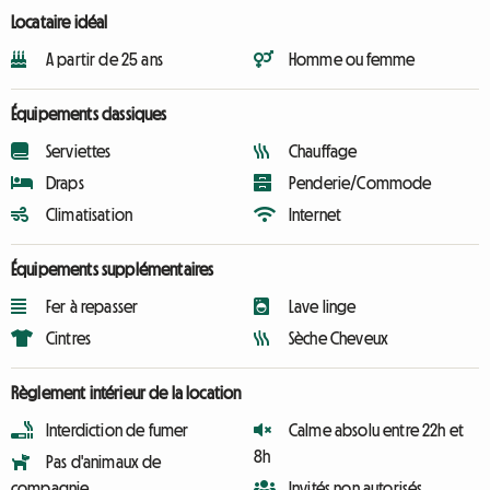
Locataire idéal
A partir de 25 ans
Homme ou femme
Équipements classiques
Serviettes
Chauffage
Draps
Penderie/Commode
Climatisation
Internet
Équipements supplémentaires
Fer à repasser
Lave linge
Cintres
Sèche Cheveux
Règlement intérieur de la location
Interdiction de fumer
Calme absolu entre 22h et
8h
Pas d'animaux de
compagnie
Invités non autorisés