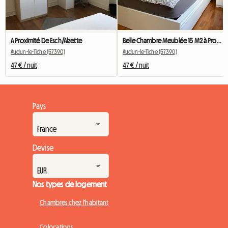
A Proximité De Esch/Alzette
Belle Chambre Meublée 15 M2 à Proximité De Esch/Alzette
Audun-le-Tiche (57390)
Audun-le-Tiche (57390)
47 € / nuit
47 € / nuit
Pays
Devise
Nos types de logement
Chambres chez l'habitant
Colocations