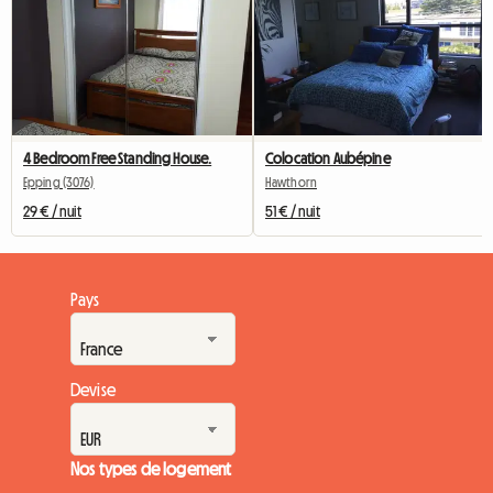
4 Bedroom Free Standing House.
Colocation Aubépine
Epping (3076)
Hawthorn
29 € / nuit
51 € / nuit
Pays
Devise
Nos types de logement