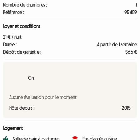
Nombre de chambres :
1
Référence :
95459
Loyer et conditions
21 € / nuit
Durée :
A partir de 1 semaine
Dépôt de garantie :
566 €
Cin
Aucune évaluation pour le moment
Hôte depuis :
2015
Logement
Salle de bain à partager
Pas d'accès cuisine