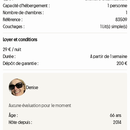
Capacité d'hébergement :
1 personne
Nombre de chambres :
1
Référence :
83509
Couchages :
1 Lit(s) simple(s)
Loyer et conditions
29 € / nuit
Durée :
A partir de 1 semaine
Dépôt de garantie :
200 €
Denise
Aucune évaluation pour le moment
Âge :
66 ans
Hôte depuis :
2014