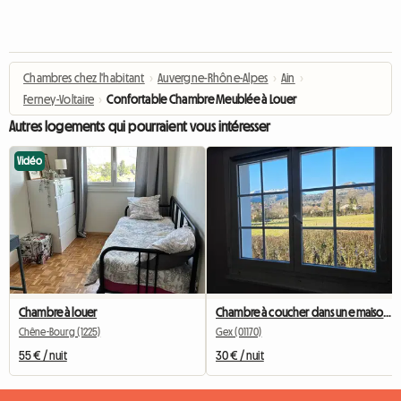
Chambres chez l'habitant
›
Auvergne-Rhône-Alpes
›
Ain
›
Ferney-Voltaire
›
Confortable Chambre Meublée à Louer
Autres logements qui pourraient vous intéresser
Vidéo
Chambre à louer
Chambre à coucher dans une maison au calme
Chêne-Bourg (1225)
Gex (01170)
55 € / nuit
30 € / nuit