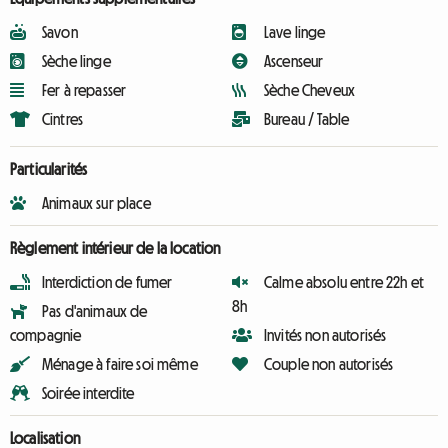
Savon
Lave linge
Sèche linge
Ascenseur
Fer à repasser
Sèche Cheveux
Cintres
Bureau / Table
Particularités
Animaux sur place
Règlement intérieur de la location
Interdiction de fumer
Calme absolu entre 22h et
8h
Pas d'animaux de
compagnie
Invités non autorisés
Ménage à faire soi même
Couple non autorisés
Soirée interdite
Localisation