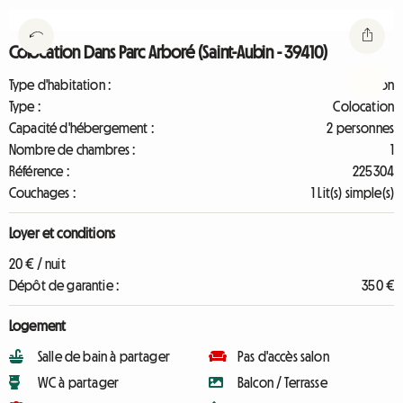
Colocation Dans Parc Arboré (Saint-Aubin - 39410)
Type d'habitation :
Maison
Type :
Colocation
Capacité d'hébergement :
2 personnes
Nombre de chambres :
1
Référence :
225304
Couchages :
1 Lit(s) simple(s)
Loyer et conditions
20 € / nuit
Dépôt de garantie :
350 €
Logement
Salle de bain à partager
Pas d'accès salon
WC à partager
Balcon / Terrasse