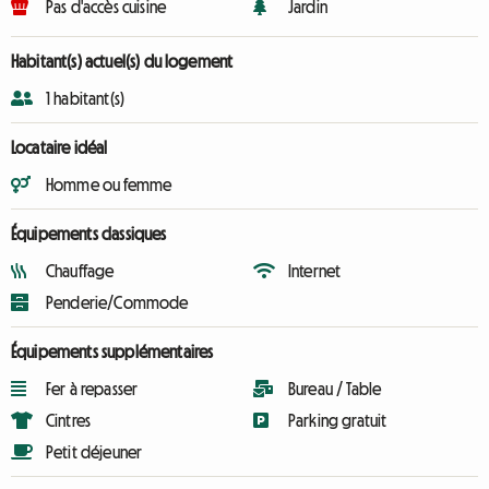
Pas d'accès cuisine
Jardin
Habitant(s) actuel(s) du logement
1 habitant(s)
Locataire idéal
Homme ou femme
Équipements classiques
Chauffage
Internet
Penderie/Commode
Équipements supplémentaires
Fer à repasser
Bureau / Table
Cintres
Parking gratuit
Petit déjeuner