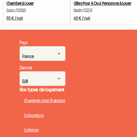
Chambre à Louer
Gîtes Pour 4 Ou 6 Personnes à Louer
Gevry (39100)
Navilly (71270)
55 € / nuit
65 € / nuit
Pays
Devise
Nos types de logement
Chambres chez l'habitant
Colocations
Colivings