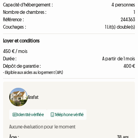
Capacité d'hébergement :
4 personnes
Nombre de chambres :
1
Référence :
244363
Couchages :
1 Lit(s) double(s)
Loyer et conditions
450 € / mois
Durée :
A partir de 1 mois
Dépôt de garantie :
400 €
- Eligible aux aides au logement (APL)
Arafat
Identité vérifiée
Téléphone vérifié
Aucune évaluation pour le moment
Âge :
38 ans