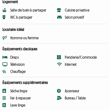
Logement
Salle de bain à partager
Cuisine privative
WC à partager
Salon privatif
Locataire idéal
Homme ou femme
Équipements classiques
Draps
Penderie/Commode
Télévision
Internet
Chauffage
Équipements supplémentaires
Sèche linge
Ascenseur
Fer à repasser
Bureau / Table
Lave linge