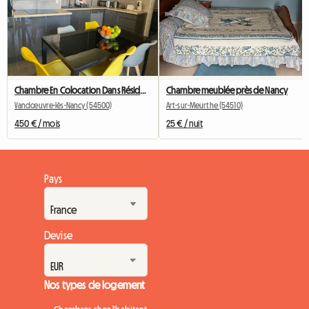
Chambre En Colocation Dans Résidence à Vandoeuvre (8ème)
Chambre meublée près de Nancy
Vandœuvre-lès-Nancy (54500)
Art-sur-Meurthe (54510)
450 € / mois
25 € / nuit
Pays
Devise
Nos types de logement