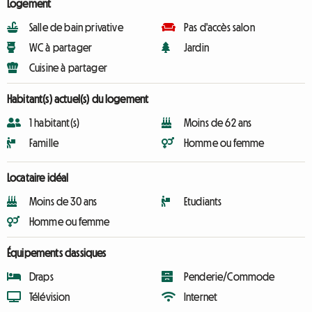
Logement
Salle de bain privative
Pas d'accès salon
WC à partager
Jardin
Cuisine à partager
Habitant(s) actuel(s) du logement
1 habitant(s)
Moins de 62 ans
Famille
Homme ou femme
Locataire idéal
Moins de 30 ans
Etudiants
Homme ou femme
Équipements classiques
Draps
Penderie/Commode
Télévision
Internet