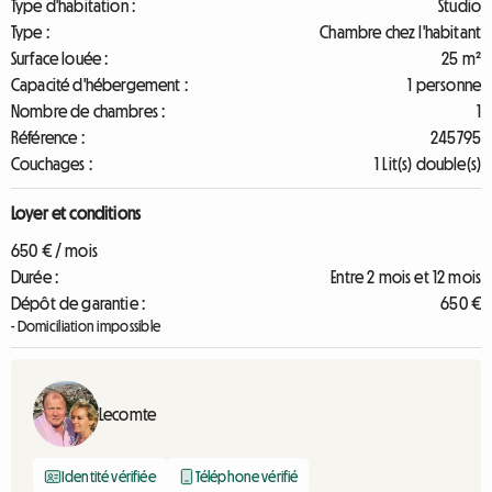
Type d'habitation :
Studio
Type :
Chambre chez l'habitant
Surface louée :
25 m²
Capacité d'hébergement :
1 personne
Nombre de chambres :
1
Référence :
245795
Couchages :
1 Lit(s) double(s)
Loyer et conditions
650 € / mois
Durée :
Entre 2 mois et 12 mois
Dépôt de garantie :
650 €
- Domiciliation impossible
Lecomte
Identité vérifiée
Téléphone vérifié