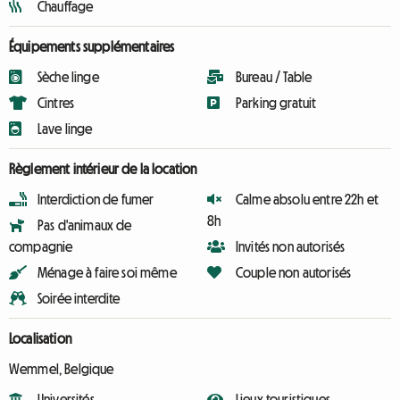
Chauffage
Équipements supplémentaires
Sèche linge
Bureau / Table
Cintres
Parking gratuit
Lave linge
Règlement intérieur de la location
Interdiction de fumer
Calme absolu entre 22h et
8h
Pas d'animaux de
compagnie
Invités non autorisés
Ménage à faire soi même
Couple non autorisés
Soirée interdite
Localisation
Wemmel, Belgique
Universités
Lieux touristiques