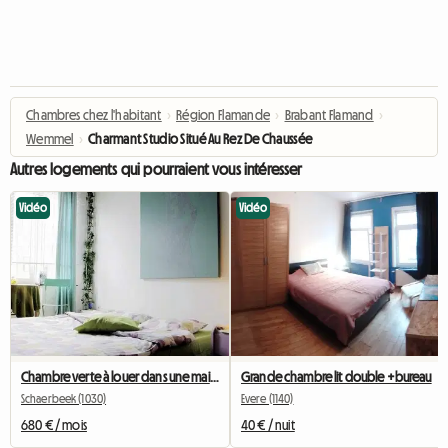
Chambres chez l'habitant
›
Région Flamande
›
Brabant Flamand
›
Wemmel
›
Charmant Studio Situé Au Rez De Chaussée
Autres logements qui pourraient vous intéresser
Vidéo
Vidéo
Chambre verte à louer dans une maison à Bruxelles
Grande chambre lit double +bureau
Schaerbeek (1030)
Evere (1140)
680 € / mois
40 € / nuit