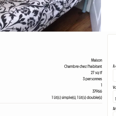
Maison
A 
Chambre chez l'habitant
27 sq tf
3 personnes
1
V
37966
1 Lit(s) simple(s), 1 Lit(s) double(s)
A