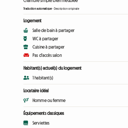
Chambre simple bien meublée
Traduction automatique
-
Description originale
Logement
Salle de bain à partager
WC à partager
Cuisine à partager
Pas d'accès salon
Habitant(s) actuel(s) du logement
1 habitant(s)
Locataire idéal
Homme ou femme
Équipements classiques
Serviettes