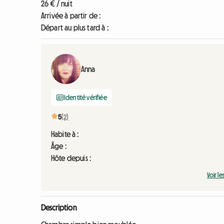
26 € / nuit
Arrivée à partir de :
Départ au plus tard à :
Anna
Identité vérifiée
5
(2)
Habite à :
Âge :
Hôte depuis :
Voir le
Description