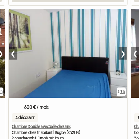
❯
❮
❯
❮
4
600 € / mois
A découvrir
Chambre Double avec Salle de Bains
Ch
Chambre chez l'habitant | Rugby (CV21 1FJ)
Co
2 couchage(s) | 1 mois minimum
2 