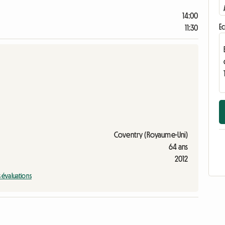
14:00
Ec
11:30
Coventry (Royaume-Uni)
64 ans
2012
s évaluations