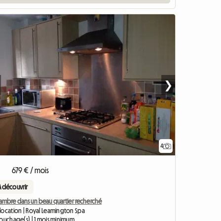
❯
4
679 € / mois
A découvrir
ambre dans un beau quartier recherché
location | Royal Leamington Spa
couchage(s) | 1 mois minimum