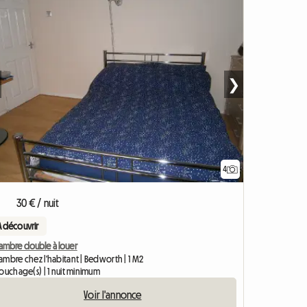
❯
4
30 € / nuit
A découvrir
ambre double à louer
ambre chez l'habitant | Bedworth | 1 M2
ouchage(s) | 1 nuit minimum
Voir l'annonce