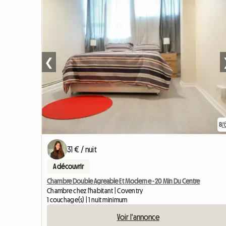
❮
8
31 € / nuit
A découvrir
Chambre Double Agreable Et Moderne - 20 Min Du Centre
Chambre chez l'habitant | Coventry
1 couchage(s) | 1 nuit minimum
Voir l'annonce