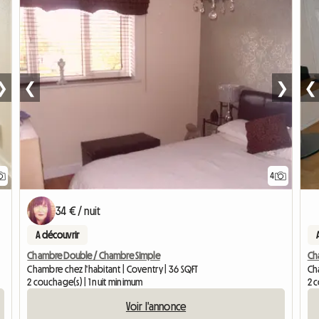
❯
❮
❯
❮
4
34 € / nuit
A découvrir
Chambre Double / Chambre Simple
Ch
Chambre chez l'habitant | Coventry | 36 SQFT
Ch
2 couchage(s) | 1 nuit minimum
2 c
Voir l'annonce