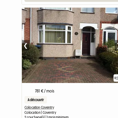
❮
8
781 € / mois
A découvrir
Colocation Coventry
Colocation | Coventry
2 couchage(s) | 1 mois minimum