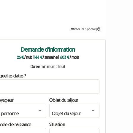
Afficher les 3 photos
Demande d'information
26 €
/ nuit
|
144 €
/ semaine
|
603 €
/ mois
Durée minimum : 1 nuit
quelles dates ?
oyageur
Objet du séjour
nnée de naissance
Situation