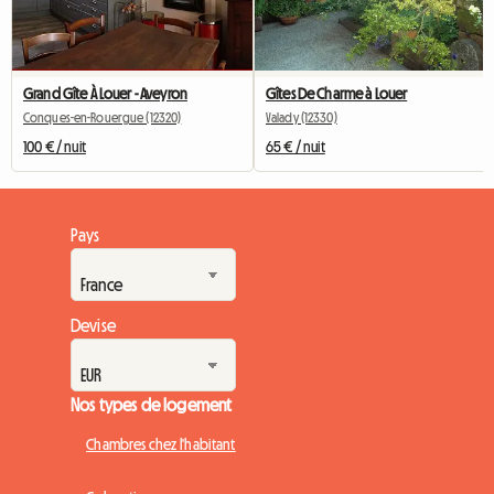
Grand Gîte À Louer - Aveyron
Gîtes De Charme à Louer
Conques-en-Rouergue (12320)
Valady (12330)
100 € / nuit
65 € / nuit
Pays
Devise
Nos types de logement
Chambres chez l'habitant