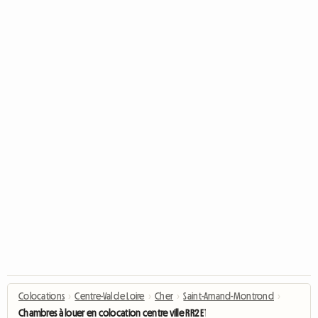
Colocations
›
Centre-Val de Loire
›
Cher
›
Saint-Amand-Montrond
›
Chambres à louer en colocation centre ville RR2 ET1 G