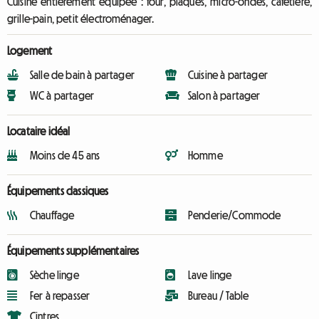
Cuisine entièrement équipée : four, plaques, micro-ondes, cafetière,
grille-pain, petit électroménager.
Logement
Salle de bain à partager
Cuisine à partager
WC à partager
Salon à partager
Locataire idéal
Moins de 45 ans
Homme
Équipements classiques
Chauffage
Penderie/Commode
Équipements supplémentaires
Sèche linge
Lave linge
Fer à repasser
Bureau / Table
Cintres