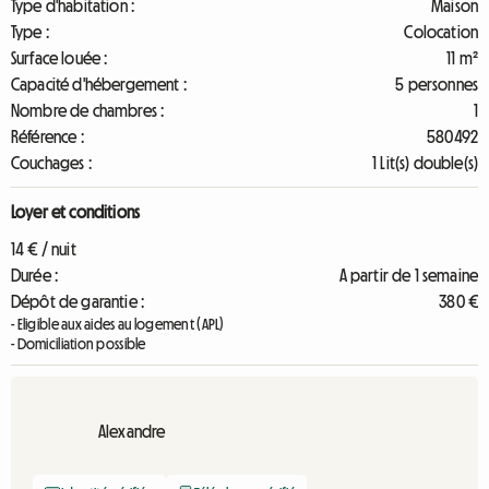
Type d'habitation :
Maison
Type :
Colocation
Surface louée :
11 m²
Capacité d'hébergement :
5 personnes
Nombre de chambres :
1
Référence :
580492
Couchages :
1 Lit(s) double(s)
Loyer et conditions
14 € / nuit
Durée :
A partir de 1 semaine
Dépôt de garantie :
380 €
- Eligible aux aides au logement (APL)
- Domiciliation possible
Alexandre