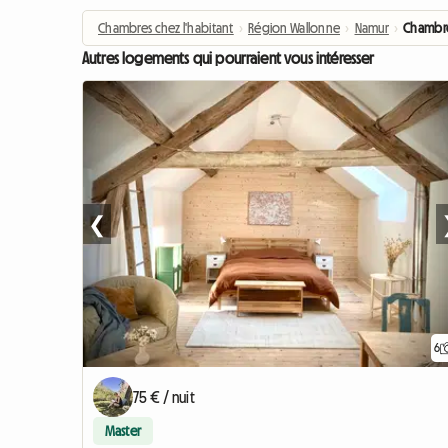
Chambres chez l'habitant
›
Région Wallonne
›
Namur
›
Chambre
Autres logements qui pourraient vous intéresser
❮
6
75 € / nuit
Master