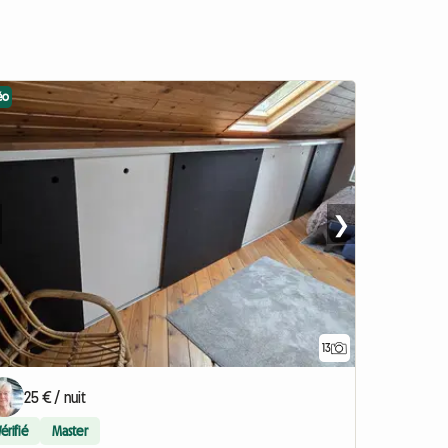
éo
❯
13
25 € / nuit
Vérifié
Master