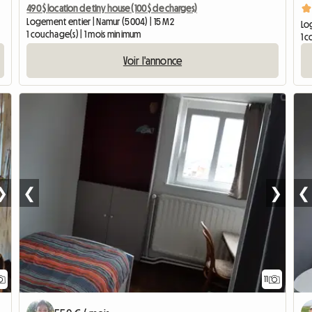
490 $ location de tiny house (100 $ de charges)
Logement entier | Namur (5004) | 15 M2
Lo
1 couchage(s) | 1 mois minimum
1 c
Voir l'annonce
❯
❮
❯
❮
11