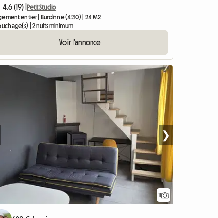
4.6 (19) |
Petit Studio
gement entier | Burdinne (4210) | 24 M2
ouchage(s) | 2 nuits minimum
Voir l'annonce
❯
11