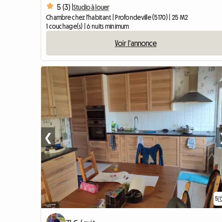
5 (3) |
Studio à louer
Chambre chez l'habitant | Profondeville (5170) | 25 M2
1 couchage(s) | 6 nuits minimum
Voir l'annonce
❮
5