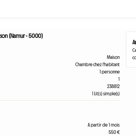
ison (Namur - 5000)
A
C
Maison
co
Chambre chez l'habitant
1 personne
1
238812
1 Lit(s) simple(s)
A partir de 1 mois
550 €