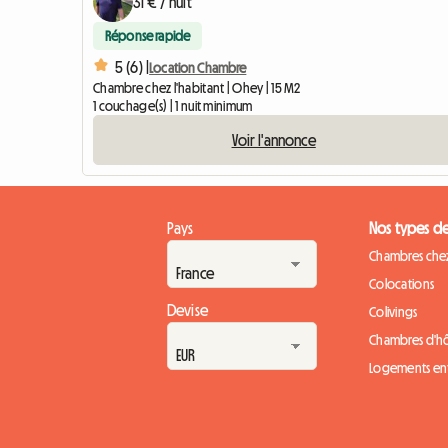
31 € / nuit
Réponse rapide
5 (6) |
Location Chambre
Chambre chez l'habitant | Ohey | 15 M2
1 couchage(s) | 1 nuit minimum
Voir l'annonce
Pays
Nos types d
Chambres chez
Colocations
Devise
Colivings
Chambres d'h
Logements ent