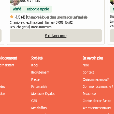
550 € / mois
Vérifié
Réponse rapide
St
4.5 (4) |
Chambre à louer dans une maison unifamiliale
Lo
Chambre chez l'habitant | Namur (5100) | 16 M2
2 
1 couchage(s) | 1 mois minimum
Voir l'annonce
e logement
Société
En savoir plus
 l'habitant
Blog
Aide
Recrutement
Contact
Presse
Qui sommes-nous ?
ôtes
Partenariats
Comment ça marche ?
iers
Mentions légales
Assurance
CGU
Centre de confiance
Nos chiffres
Avis et commentaires