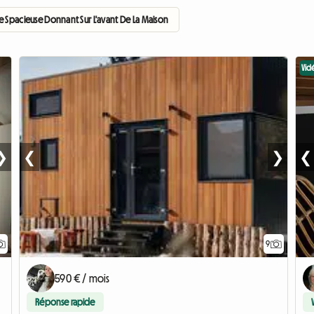
 Spacieuse Donnant Sur L'avant De La Maison
Vid
❯
❮
❯
❮
9
590 € / mois
Réponse rapide