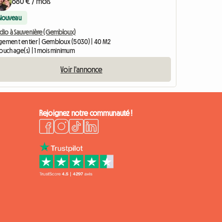
680 € / mois
Nouveau
udio à Sauvenière (Gembloux)
gement entier | Gembloux (5030) | 40 M2
couchage(s) | 1 mois minimum
Voir l'annonce
Rejoignez notre communauté !