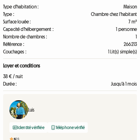
Type d'habitation :
Maison
Type :
Chambre chez l'habitant
Surface louée :
7 m²
Capacité d'hébergement :
1 personne
Nombre de chambres :
1
Référence :
266213
Couchages :
1 Lit(s) simple(s)
Loyer et conditions
38 € / nuit
Durée :
Jusqu'à 1 mois
Luis
Identité vérifiée
Téléphone vérifié
5
(1)