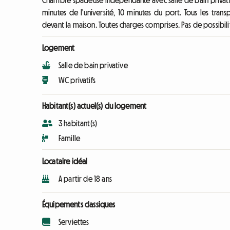
Chambre spacieuse indépendante avec salle de bain privativ
minutes de l'université, 10 minutes du port. Tous les trans
devant la maison. Toutes charges comprises. Pas de possibilit
Logement
Salle de bain privative
WC privatifs
Habitant(s) actuel(s) du logement
3 habitant(s)
Famille
Locataire idéal
A partir de 18 ans
Équipements classiques
Serviettes