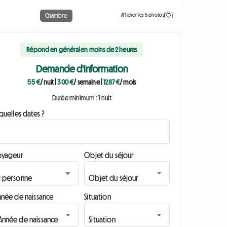
Afficher les 5 photos
Chambre
Répond en général en moins de 2 heures
Demande d'information
55 €
/ nuit
|
300 €
/ semaine
|
1287 €
/ mois
Durée minimum : 1 nuit
quelles dates ?
oyageur
Objet du séjour
nnée de naissance
Situation