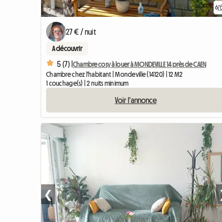
6
27 € / nuit
A découvrir
5 (7) |
Chambre cosy à louer à MONDEVILLE 14 près de CAEN
Chambre chez l'habitant | Mondeville (14120) | 12 M2
1 couchage(s) | 2 nuits minimum
Voir l'annonce
❮