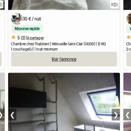
2
30 € / nuit
Réponse rapide
5 (2) |
A partager
Chambre chez l'habitant | Hérouville-Saint-Clair (14200) | 12 M2
Cha
1 couchage(s) | 1 nuit minimum
2 
Voir l'annonce
❯
❮
❯
❮