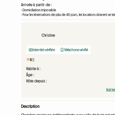
Arrivée à partir de :
- Domiciliation impossible
- Pour les réservations de plus de 45 jours, les locations doivent se t
Christine
Identité vérifiée
Téléphone vérifié
5
(1)
Habite à :
Âge :
Hôte depuis :
Voir le
Description