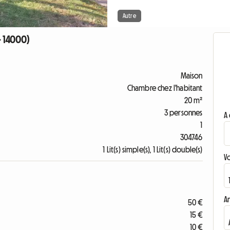
Autre
- 14000)
Maison
Chambre chez l'habitant
20 m²
3 personnes
A 
1
304746
1 Lit(s) simple(s), 1 Lit(s) double(s)
V
A
50 €
15 €
10 €