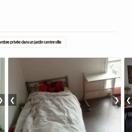
mbre privée dans un jardin centre ville
❯
❮
❯
❮