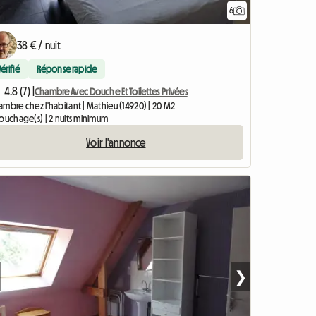
6
Accéder à l'an
38 € / nuit
Vérifié
Réponse rapide
4.8 (7) |
Chambre Avec Douche Et Toilettes Privées
mbre chez l'habitant | Mathieu (14920) | 20 M2
couchage(s) | 2 nuits minimum
Voir l'annonce
❯