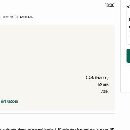
18:00
Ec
erminer en fin de mois
CAEN (France)
62 ans
2015
s évaluations