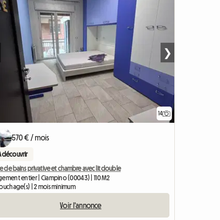
❯
14
570 € / mois
A découvrir
le de bains privative et chambre avec lit double
gement entier | Ciampino (00043) | 110 M2
couchage(s) | 2 mois minimum
Voir l'annonce