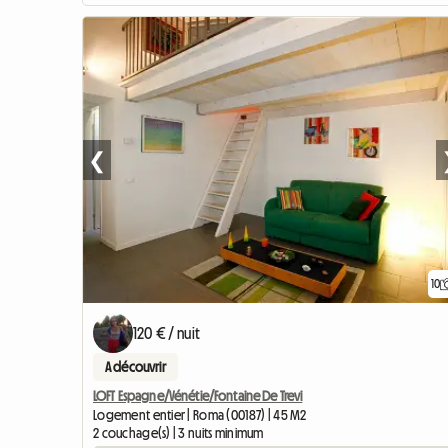
❮
10
120 € / nuit
A découvrir
LOFT Espagne/Vénétie/Fontaine De Trevi
Logement entier | Roma (00187) | 45 M2
2 couchage(s) | 3 nuits minimum