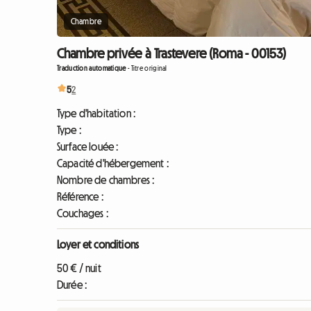
Chambre
Chambre privée à Trastevere (Roma - 00153)
Traduction automatique
-
Titre original
5
2
Type d'habitation :
Type :
Surface louée :
Capacité d'hébergement :
Nombre de chambres :
Référence :
Couchages :
Loyer et conditions
50 € / nuit
Durée :