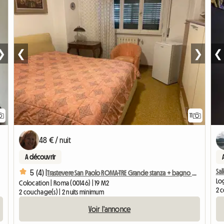
❯
❮
❯
❮
11
48 € / nuit
A découvrir
Sal
5 (4) |
Trastevere San Paolo ROMA-TRE Grande stanza + bagno privato
Lo
Colocation | Roma (00146) | 19 M2
2 
2 couchage(s) | 2 nuits minimum
Voir l'annonce