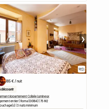
❯
12
185 € / nuit
A découvrir
armant Appartement Colisée Lumineux
gement entier | Roma (00184) | 75 M2
couchage(s) | 3 nuits minimum