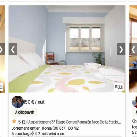
❯
❮
❯
❮
13
150 € / nuit
A découvrir
Ch
5 (2) |
Appartement 3° Étage Centre Roma En Face De La Station De Métro
Lo
Logement entier | Roma (00183) | 100 M2
5 
6 couchage(s) | 2 nuits minimum