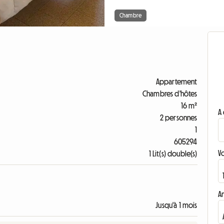
Chambre
Appartement
Chambres d'hôtes
16 m²
A 
2 personnes
1
605294
V
1 Lit(s) double(s)
A
Jusqu'à 1 mois