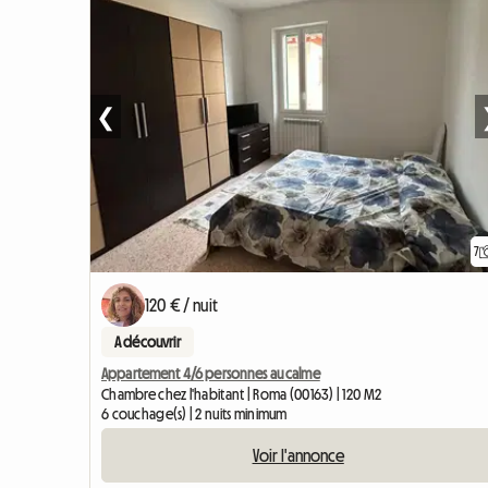
❮
7
120 € / nuit
A découvrir
Appartement 4/6 personnes au calme
Chambre chez l'habitant | Roma (00163) | 120 M2
6 couchage(s) | 2 nuits minimum
Voir l'annonce