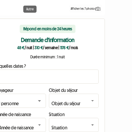
Afficher les 7 photos
Autre
Répond en moins de 24 heures
Demande d'information
48 €
/ nuit
|
310 €
/ semaine
|
1178 €
/ mois
Durée minimum : 1 nuit
quelles dates ?
oyageur
Objet du séjour
nnée de naissance
Situation