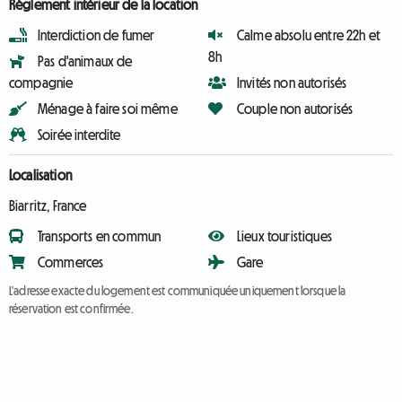
Règlement intérieur de la location
Interdiction de fumer
Calme absolu entre 22h et
8h
Pas d'animaux de
compagnie
Invités non autorisés
Ménage à faire soi même
Couple non autorisés
Soirée interdite
Localisation
Biarritz, France
Transports en commun
Lieux touristiques
Commerces
Gare
L'adresse exacte du logement est communiquée uniquement lorsque la
réservation est confirmée.