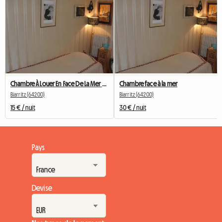
Chambre À Louer En Face De La Mer Biarritz Centre Ville
Chambre face à la mer
Biarritz (64200)
Biarritz (64200)
15 € / nuit
30 € / nuit
Pays
Devise