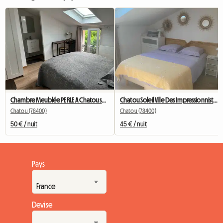
Chambre Meublée PERLE A Chatou salle de bain privee
Chatou Soleil Ville Des Impressionnistes
Chatou (78400)
Chatou (78400)
50 € / nuit
45 € / nuit
Pays
Devise