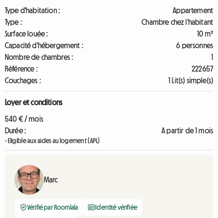
Type d'habitation :
Appartement
Type :
Chambre chez l'habitant
Surface louée :
10 m²
Capacité d'hébergement :
6 personnes
Nombre de chambres :
1
Référence :
222657
Couchages :
1 Lit(s) simple(s)
Loyer et conditions
540 € / mois
Durée :
A partir de 1 mois
- Eligible aux aides au logement (APL)
Marc
Vérifié par Roomlala
Identité vérifiée