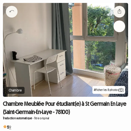
Afficher les 8 photos
Chambre
Chambre Meublée Pour étudiant(e) à St Germain En Laye
(Saint-Germain-En-Laye - 78100)
Traduction automatique
-
Titre original
5
9