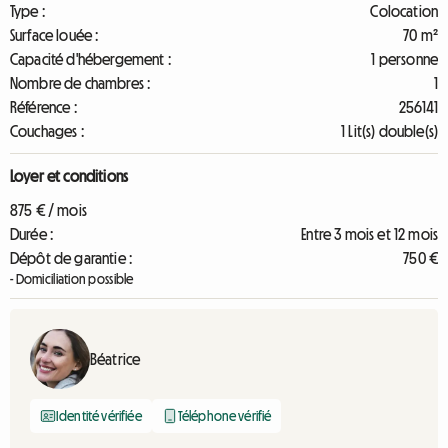
Type :
Colocation
Surface louée :
70 m²
Capacité d'hébergement :
1 personne
Nombre de chambres :
1
Référence :
256141
Couchages :
1 Lit(s) double(s)
Loyer et conditions
875 € / mois
Durée :
Entre 3 mois et 12 mois
Dépôt de garantie :
750 €
- Domiciliation possible
Béatrice
Identité vérifiée
Téléphone vérifié