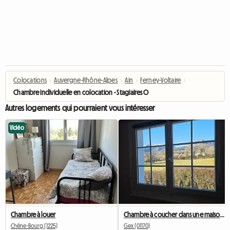
Colocations
›
Auvergne-Rhône-Alpes
›
Ain
›
Ferney-Voltaire
›
Chambre individuelle en colocation - Stagiaires ONU/jeunes professionnels
Autres logements qui pourraient vous intéresser
Vidéo
Chambre à louer
Chambre à coucher dans une maison au calme
Chêne-Bourg (1225)
Gex (01170)