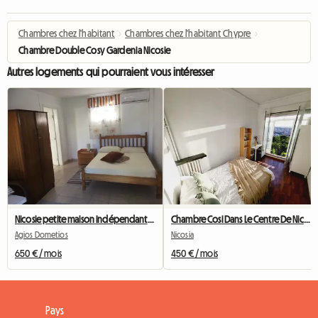
Chambres chez l'habitant
›
Chambres chez l'habitant Chypre
›
Chambre Double Cosy Gardenia Nicosie
Autres logements qui pourraient vous intéresser
Nicosie petite maison indépendante confortable
Chambre Cosi Dans Le Centre De Nicosie
Agios Dometios
Nicosia
650 € / mois
450 € / mois
Pays