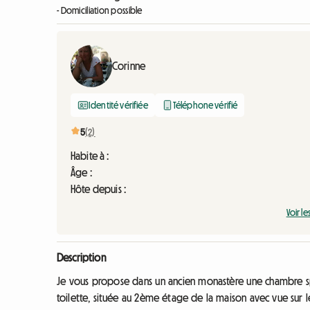
- Domiciliation possible
Corinne
Identité vérifiée
Téléphone vérifié
5
(2)
Habite à :
Âge :
Hôte depuis :
Voir le
Description
Je vous propose dans un ancien monastère une chambre sp
toilette, située au 2ème étage de la maison avec vue sur 