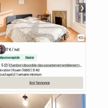
❯
4
17 € / nuit
Réponse rapide
Master
5 (2) |
Chambre 1 disponible dans appartement entièrement rénové
ocation | Rouen (76100) | 13 M2
couchage(s) | 1 semaine minimum
Voir l'annonce