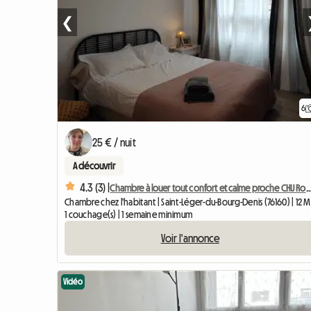
❮
6
25 € / nuit
A découvrir
4.3 (3) |
Chambre à louer tout confort et calme proche
Chambre chez l'habitant | Saint-Léger-du-Bourg-Denis (76160) | 12 
1 couchage(s) | 1 semaine minimum
Voir l'annonce
Vidéo