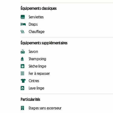
Équipements classiques
Serviettes
Draps
Chauffage
Équipements supplémentaires
Savon
Shampoing
Sèche linge
Fer à repasser
Cintres
Lave linge
Particularités
Etages sans ascenseur