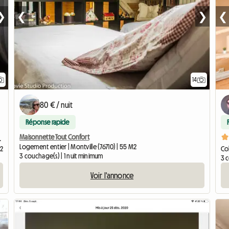
❯
❮
❯
❮
14
80 € / nuit
Réponse rapide
Maisonnette Tout Confort
 CHU Rouen
Logement entier | Montville (76710) | 55 M2
M2
Col
3 couchage(s) | 1 nuit minimum
3 
Voir l'annonce