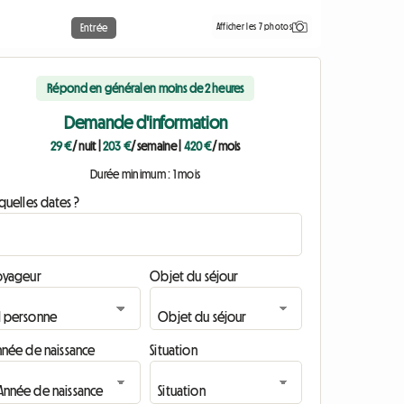
Afficher les 7 photos
Entrée
Répond en général en moins de 2 heures
Demande d'information
29 €
/ nuit
|
203 €
/ semaine
|
420 €
/ mois
Durée minimum : 1 mois
quelles dates ?
oyageur
Objet du séjour
nnée de naissance
Situation