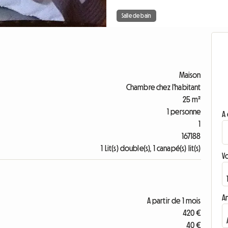
Salle de bain
Maison
Chambre chez l'habitant
25 m²
1 personne
A 
1
167188
1 Lit(s) double(s), 1 canapé(s) lit(s)
V
A
A partir de 1 mois
420 €
40 €