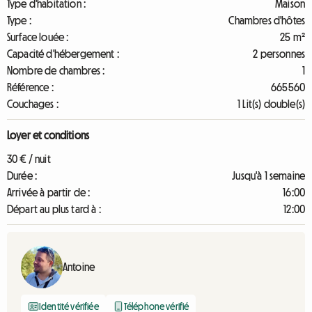
Type d'habitation :
Maison
Type :
Chambres d'hôtes
Surface louée :
25 m²
Capacité d'hébergement :
2 personnes
Nombre de chambres :
1
Référence :
665560
Couchages :
1 Lit(s) double(s)
Loyer et conditions
30 € / nuit
Durée :
Jusqu'à 1 semaine
Arrivée à partir de :
16:00
Départ au plus tard à :
12:00
Antoine
Identité vérifiée
Téléphone vérifié