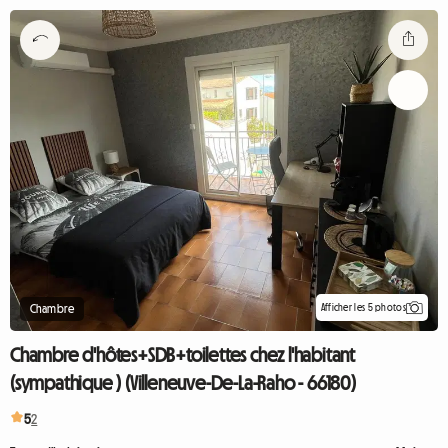
Afficher les 5 photos
Chambre
Chambre d'hôtes+SDB+toilettes chez l'habitant
(sympathique ) (Villeneuve-De-La-Raho - 66180)
5
2