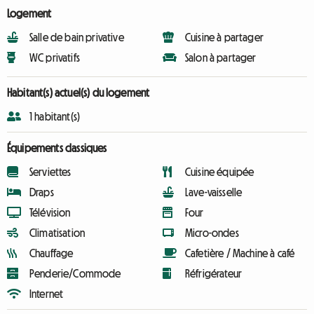
Logement
Salle de bain privative
Cuisine à partager
WC privatifs
Salon à partager
Habitant(s) actuel(s) du logement
1 habitant(s)
Équipements classiques
Serviettes
Cuisine équipée
Draps
Lave-vaisselle
Télévision
Four
Climatisation
Micro-ondes
Chauffage
Cafetière / Machine à café
Penderie/Commode
Réfrigérateur
Internet