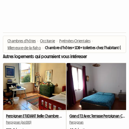
Chambres d'hôtes
›
Occitanie
›
Pyrénées-Orientales
›
Villeneuve-de-la-Raho
›
Chambre d'hôtes+SDB+toilettes chez l'habitant (symp
Autres logements qui pourraient vous intéresser
Perpignan ETUDIANT Belle Chambre ENSOLEILLEE! CENTRE VILLE
Grand T2 Avec Terrasse Perpignan Centre, Tout équipé
Perpignan (66000)
Perpignan