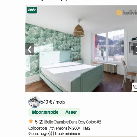
Vidéo
❮
8
640 € / mois
Réponse rapide
Master
5 (2) |
Belle Chambre Dans Cosy Coloc #2
Colocation | Athis-Mons (91200) | 11 M2
9 couchage(s) | 1 mois minimum