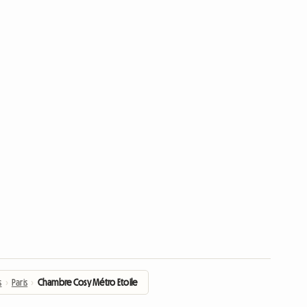
s
›
Paris
›
Chambre Cosy Métro Etoile