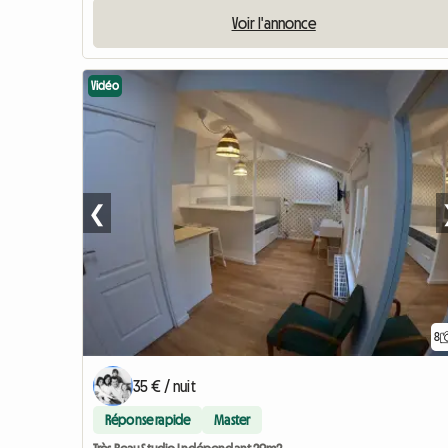
Voir l'annonce
Vidéo
❮
8
35 € / nuit
Réponse rapide
Master