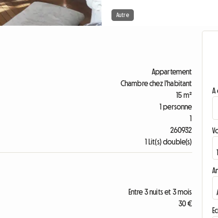
Autre
Appartement
Chambre chez l'habitant
A 
15 m²
1 personne
1
260932
V
1 Lit(s) double(s)
A
Entre 3 nuits et 3 mois
30 €
Ec