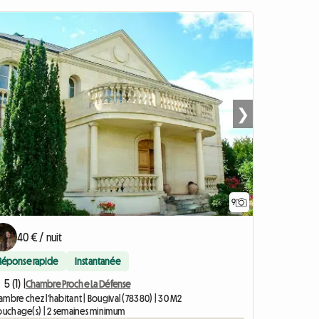
❯
9
40 € / nuit
Réponse rapide
Instantanée
5 (1) |
Chambre Proche La Défense
mbre chez l'habitant | Bougival (78380) | 30 M2
couchage(s) | 2 semaines minimum