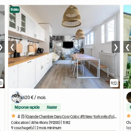
Vidéo
❯
❮
❯
❮
11
620 € / mois
Réponse rapide
Master
4 (1) |
Grande Chambre Dans Cosy Coloc #5 New York près d'olry
Colocation | Athis-Mons (91200) | 11 M2
Cha
9 couchage(s) | 2 mois minimum
1 