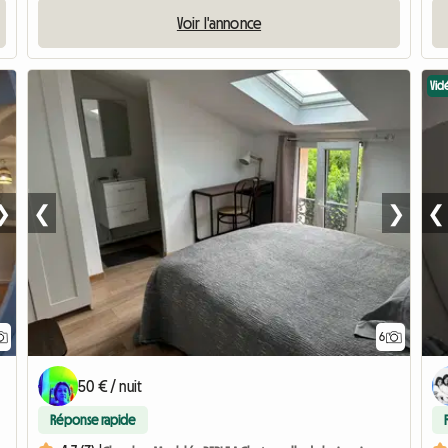
Voir l'annonce
Vid
❯
❮
❯
❮
6
50 € / nuit
Réponse rapide