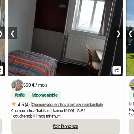
❯
❮
❯
❮
11
550 € / mois
Vérifié
Réponse rapide
La 
4.5 (4) |
Chambre à louer dans une maison unifamiliale
Log
Chambre chez l'habitant | Namur (5100) | 16 M2
1 c
1 couchage(s) | 1 mois minimum
Voir l'annonce