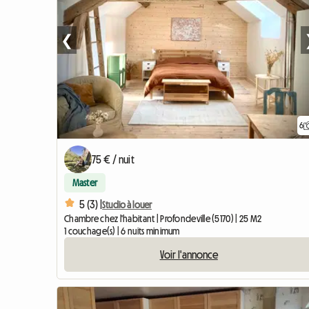
❮
6
75 € / nuit
Master
5 (3) |
Studio à louer
Chambre chez l'habitant | Profondeville (5170) | 25 M2
1 couchage(s) | 6 nuits minimum
Voir l'annonce