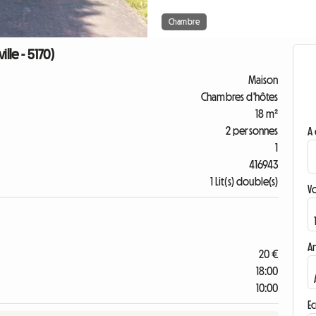
Chambre
lle - 5170)
Maison
Chambres d'hôtes
18 m²
2 personnes
A 
1
416943
1 Lit(s) double(s)
V
A
20 €
18:00
10:00
Ec