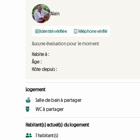
Alain
Identité vérifiée
Téléphone vérifié
Aucune évaluation pour le moment
Habite à :
Âge :
Hôte depuis :
Logement
Salle de bain à partager
WC à partager
Habitant(s) actuel(s) du logement
1 habitant(s)