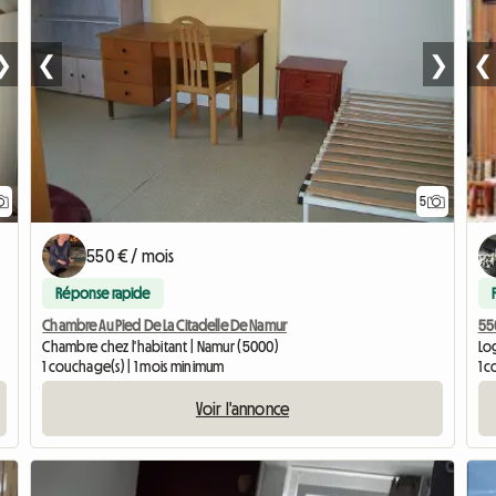
❯
❮
❯
❮
5
550 € / mois
Réponse rapide
550
Chambre Au Pied De La Citadelle De Namur
Lo
Chambre chez l'habitant | Namur (5000)
1 
1 couchage(s) | 1 mois minimum
Voir l'annonce