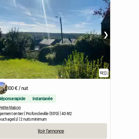
❯
10
100 € / nuit
Réponse rapide
Instantanée
Petite Maison
ement entier | Profondeville (5170) | 40 M2
ouchage(s) | 2 nuits minimum
Voir l'annonce