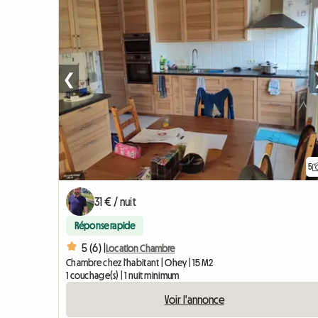
❮
5
31 € / nuit
Réponse rapide
5 (6) |
Location Chambre
Chambre chez l'habitant | Ohey | 15 M2
1 couchage(s) | 1 nuit minimum
Voir l'annonce