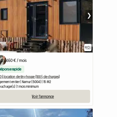
❯
9
650 € / mois
Réponse rapide
 $ location de tiny house (100 $ de charges)
gement entier | Namur (5004) | 15 M2
couchage(s) | 1 mois minimum
Voir l'annonce