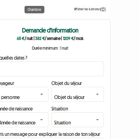
Afficher les 6 photos
Chambre
Demande d'information
65 €
/ nuit
|
382 €
/ semaine
|
1209 €
/ mois
Durée minimum : 1 nuit
quelles dates ?
oyageur
Objet du séjour
nnée de naissance
Situation
ris un message pour expliquer la raison de ton séjour