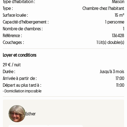
Type d'habitation :
Maison
Type :
Chambre chez l'habitant
Surface louée :
15 m²
Capacité d'hébergement :
1 personne
Nombre de chambres :
1
Référence :
136428
Couchages :
1 Lit(s) double(s)
Loyer et conditions
29 € / nuit
Durée :
Jusqu'à 3 mois
Arrivée à partir de :
17:00
Départ au plus tard à :
11:00
- Domiciliation impossible
Esther