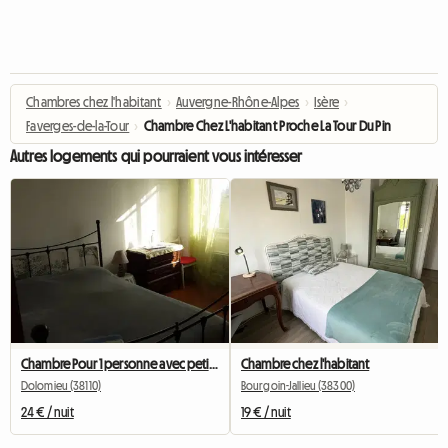
Chambres chez l'habitant
›
Auvergne-Rhône-Alpes
›
Isère
›
Faverges-de-la-Tour
›
Chambre Chez L'habitant Proche La Tour Du Pin
Autres logements qui pourraient vous intéresser
Chambre Pour 1 personne avec petit déjeuner inclus
Chambre chez l'habitant
Dolomieu (38110)
Bourgoin-Jallieu (38300)
24 € / nuit
19 € / nuit