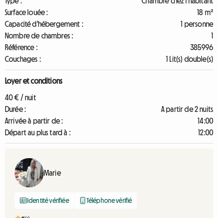
Type :
Chambre chez l'habitant
Surface louée :
18 m²
Capacité d'hébergement :
1 personne
Nombre de chambres :
1
Référence :
385996
Couchages :
1 Lit(s) double(s)
Loyer et conditions
40 € / nuit
Durée :
A partir de 2 nuits
Arrivée à partir de :
14:00
Départ au plus tard à :
12:00
Marie
Identité vérifiée
Téléphone vérifié