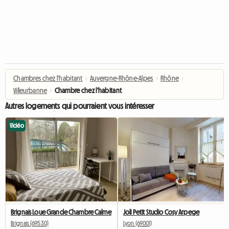
Chambres chez l'habitant
›
Auvergne-Rhône-Alpes
›
Rhône
›
Villeurbanne
›
Chambre chez l'habitant
Autres logements qui pourraient vous intéresser
Vidéo
Brignais Loue Grande Chambre Calme
Joli Petit Studio Cosy Arpege
Brignais (69530)
Lyon (69001)