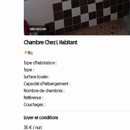
Salle de bain
Chambre Chez L Habitant
5
16
Type d'habitation :
Type :
Surface louée :
Capacité d'hébergement :
Nombre de chambres :
Référence :
Couchages :
Loyer et conditions
35 € / nuit