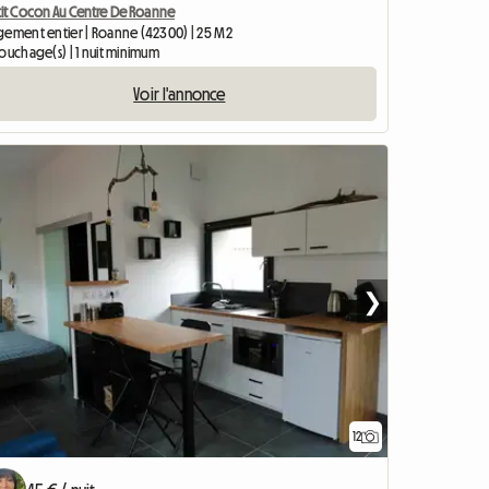
tit Cocon Au Centre De Roanne
gement entier | Roanne (42300) | 25 M2
ouchage(s) | 1 nuit minimum
Voir l'annonce
❯
12