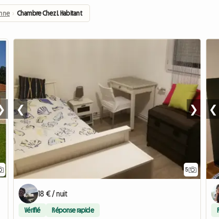
nne
›
Chambre Chez L Habitant
❯
❮
❯
❮
5
18 € / nuit
Vérifié
Réponse rapide