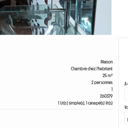
Maison
Chambre chez l'habitant
25 m²
2 personnes
A 
1
260379
1 Lit(s) simple(s), 1 canapé(s) lit(s)
V