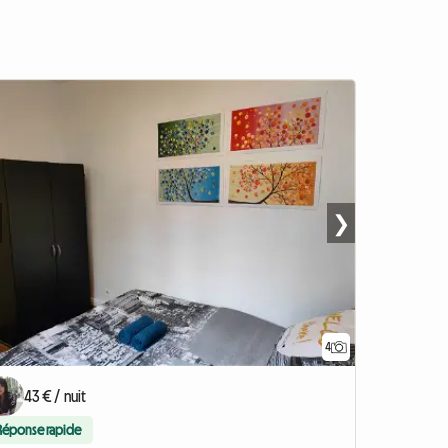
❯
4
43 € / nuit
Réponse rapide