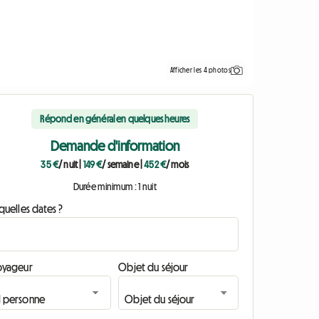
Afficher les 4 photos
Répond en général en quelques heures
Demande d'information
35 €
/ nuit
|
149 €
/ semaine
|
452 €
/ mois
Durée minimum : 1 nuit
quelles dates ?
oyageur
Objet du séjour