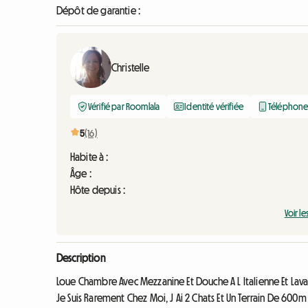
Dépôt de garantie :
Christelle
Vérifié par Roomlala
Identité vérifiée
Téléphone 
5
(16)
Habite à :
Âge :
Hôte depuis :
Voir le
Description
Loue Chambre Avec Mezzanine Et Douche A L Italienne Et Lav
Je Suis Rarement Chez Moi, J Ai 2 Chats Et Un Terrain De 600m