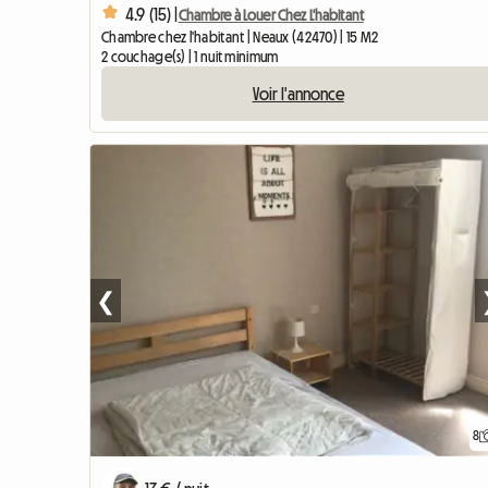
4.9 (15) |
Chambre à Louer Chez L'habitant
Chambre chez l'habitant | Neaux (42470) | 15 M2
2 couchage(s) | 1 nuit minimum
Voir l'annonce
❮
8