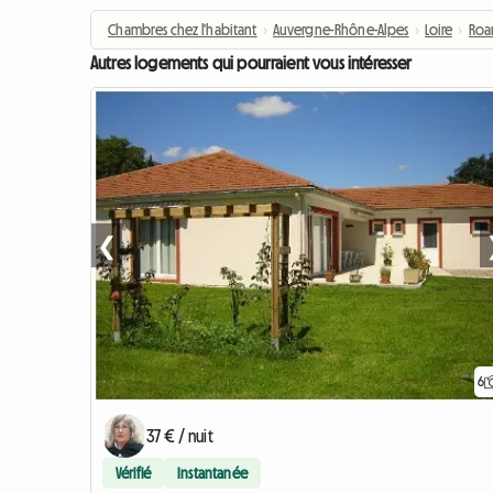
Chambres chez l'habitant
›
Auvergne-Rhône-Alpes
›
Loire
›
Roa
Autres logements qui pourraient vous intéresser
❮
6
37 € / nuit
Vérifié
Instantanée