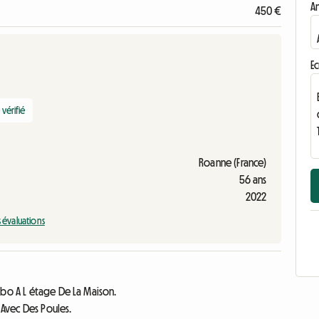
A
450 €
Ec
vérifié
Roanne (France)
56 ans
2022
s évaluations
abo A L étage De La Maison.
 Avec Des Poules.