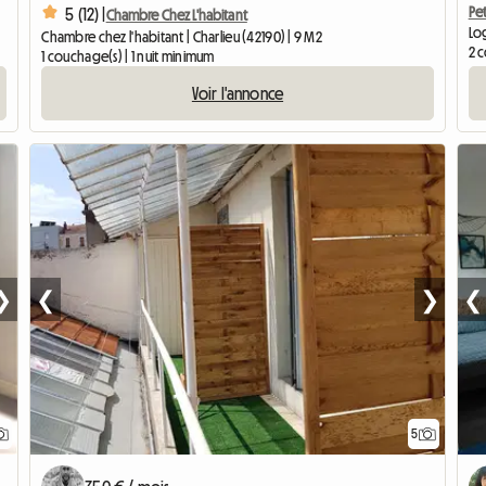
Pe
5 (12) |
Chambre Chez L'habitant
Lo
Chambre chez l'habitant | Charlieu (42190) | 9 M2
2 c
1 couchage(s) | 1 nuit minimum
Voir l'annonce
❯
❮
❯
❮
5