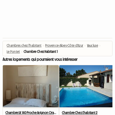
Chambres chez l'habitant
›
Provence-Alpes-Côte d'Azur
›
Vaucluse
›
Le Pontet
›
Chambre Chez Habitant 1
Autres logements qui pourraient vous intéresser
Chambre Lit 140 Proche Avignon Orange A 20 Mn De Marcoule
Chambre Chez L'habitant 2