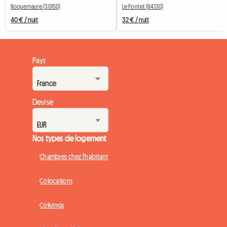
Roquemaure (30150)
Le Pontet (84130)
40 € / nuit
32 € / nuit
Pays
Devise
Nos types de logement
Chambres chez l'habitant
Colocations
Colivings