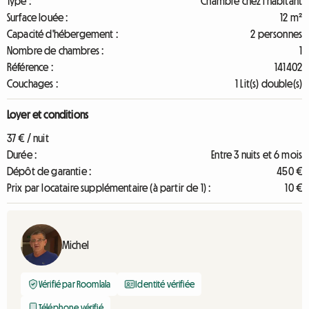
Type :
Chambre chez l'habitant
Surface louée :
12 m²
Capacité d'hébergement :
2 personnes
Nombre de chambres :
1
Référence :
141402
Couchages :
1 Lit(s) double(s)
Loyer et conditions
37 € / nuit
Durée :
Entre 3 nuits et 6 mois
Dépôt de garantie :
450 €
Prix par locataire supplémentaire (à partir de 1) :
10 €
Michel
Vérifié par Roomlala
Identité vérifiée
Téléphone vérifié