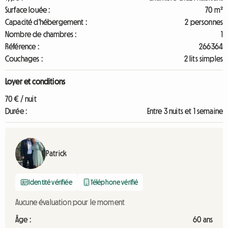
Surface louée :
70 m²
Capacité d'hébergement :
2 personnes
Nombre de chambres :
1
Référence :
266364
Couchages :
2 lits simples
Loyer et conditions
70 € / nuit
Durée :
Entre 3 nuits et 1 semaine
Patrick
Identité vérifiée
Téléphone vérifié
Aucune évaluation pour le moment
Âge :
60 ans