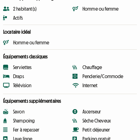
2 habitant(s)
Homme ou femme
Actifs
Locataire idéal
Homme ou femme
Équipements classiques
Serviettes
Chauffage
Draps
Penderie/Commode
Télévision
Internet
Équipements supplémentaires
Savon
Ascenseur
Shampoing
Sèche Cheveux
Fer à repasser
Petit déjeuner
Lave linge
Parking gratuit