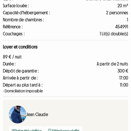
Surface louée :
20 m²
Capacité d'hébergement :
2 personnes
Nombre de chambres :
1
Référence :
454991
Couchages :
1 Lit(s) double(s)
Loyer et conditions
89 € / nuit
Durée :
A partir de 2 nuits
Dépôt de garantie :
300 €
Arrivée à partir de :
17:00
Départ au plus tard à :
11:00
- Domiciliation impossible
Jean Claude