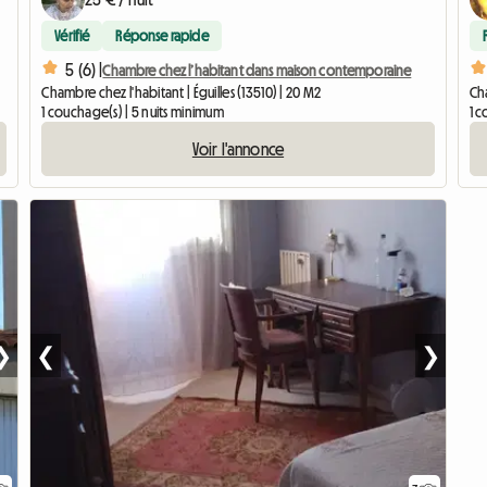
Vérifié
Réponse rapide
5 (6) |
Chambre chez l’habitant dans maison contemporaine
Chambre chez l'habitant | Éguilles (13510) | 20 M2
Cha
1 couchage(s) | 5 nuits minimum
1 
Voir l'annonce
❯
❮
❯