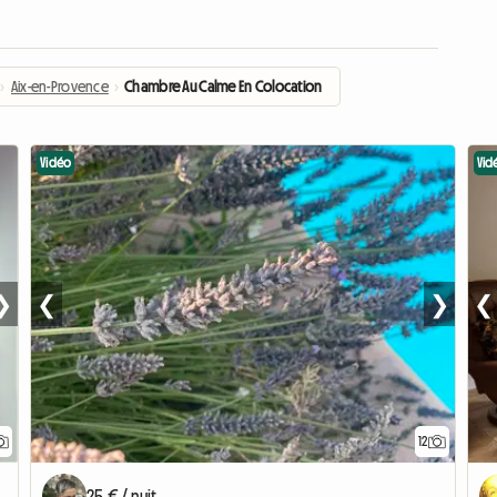
›
Aix-en-Provence
›
Chambre Au Calme En Colocation
Vidéo
Vid
❯
❮
❯
❮
12
25 € / nuit