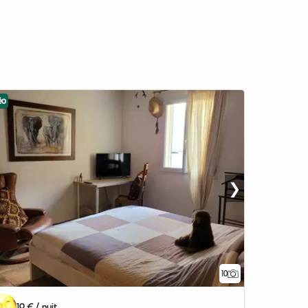
éo
❯
10
19 € / nuit