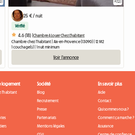
3
25 € / nuit
Vérifié
4.6 (18) |
Chambre A Louer Chez L'habitant
Chambre chez l'habitant | Aix-en-Provence (13090) | 12 M2
1 couchage(s) | 1 nuit minimum
Voir l'annonce
e logement
Société
En savoir plus
 l'habitant
Blog
Aide
Recrutement
Contact
Presse
Qui sommes-nous ?
ôtes
Partenariats
Comment ça marche ?
iers
Mentions légales
Assurance
CGU
Centre de confiance