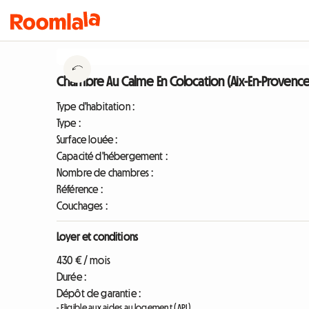
Chambre Au Calme En Colocation (Aix-En-Provence 
Type d'habitation :
Type :
Surface louée :
Capacité d'hébergement :
Nombre de chambres :
Référence :
Couchages :
Loyer et conditions
430 € / mois
Durée :
Dépôt de garantie :
- Eligible aux aides au logement (APL)