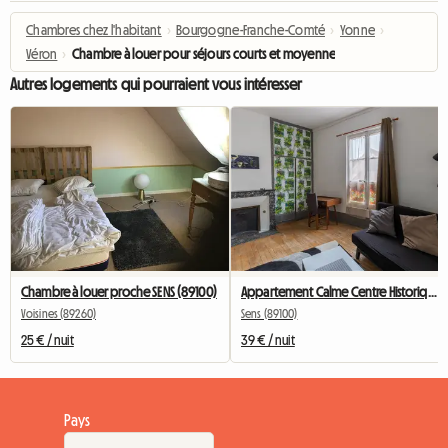
Chambres chez l'habitant
›
Bourgogne-Franche-Comté
›
Yonne
›
Véron
›
Chambre à louer pour séjours courts et moyenne durée
Autres logements qui pourraient vous intéresser
Chambre à louer proche SENS (89100)
Appartement Calme Centre Historique De Sens
Voisines (89260)
Sens (89100)
25 € / nuit
39 € / nuit
Pays