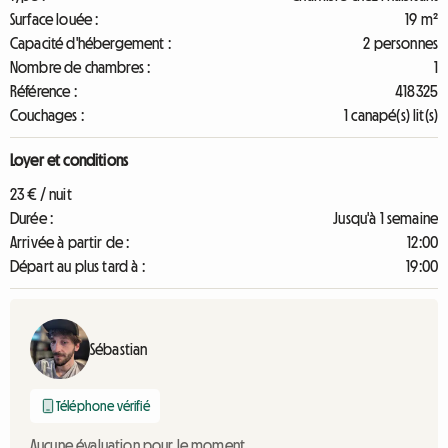
Surface louée :
19 m²
Capacité d'hébergement :
2 personnes
Nombre de chambres :
1
Référence :
418325
Couchages :
1 canapé(s) lit(s)
Loyer et conditions
23 € / nuit
Durée :
Jusqu'à 1 semaine
Arrivée à partir de :
12:00
Départ au plus tard à :
19:00
Sébastian
Téléphone vérifié
Aucune évaluation pour le moment