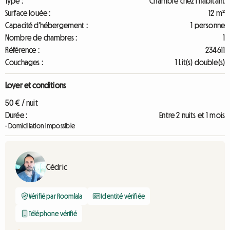
Type :
Chambre chez l'habitant
Surface louée :
12 m²
Capacité d'hébergement :
1 personne
Nombre de chambres :
1
Référence :
234611
Couchages :
1 Lit(s) double(s)
Loyer et conditions
50 € / nuit
Durée :
Entre 2 nuits et 1 mois
- Domiciliation impossible
Cédric
Vérifié par Roomlala
Identité vérifiée
Téléphone vérifié