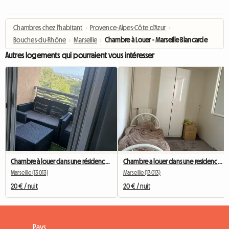
Chambres chez l'habitant
›
Provence-Alpes-Côte d'Azur
›
Bouches-du-Rhône
›
Marseille
›
Chambre à Louer - Marseille Blancarde
Autres logements qui pourraient vous intéresser
Chambre à louer dans une résidence tranquille
Chambre a louer dans une residence avec famille
Marseille (13013)
Marseille (13013)
20 € / nuit
20 € / nuit
Pays