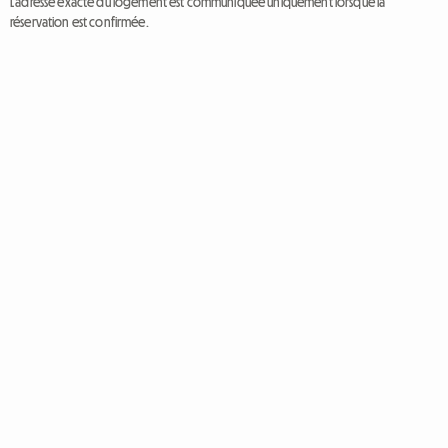
L'adresse exacte du logement est communiquée uniquement lorsque la
réservation est confirmée.