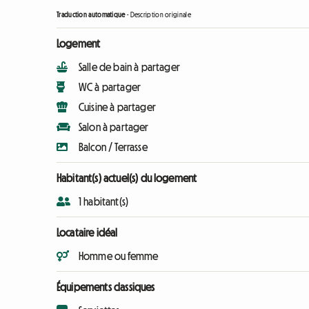
Traduction automatique
-
Description originale
Logement
Salle de bain à partager
WC à partager
Cuisine à partager
Salon à partager
Balcon / Terrasse
Habitant(s) actuel(s) du logement
1 habitant(s)
Locataire idéal
Homme ou femme
Équipements classiques