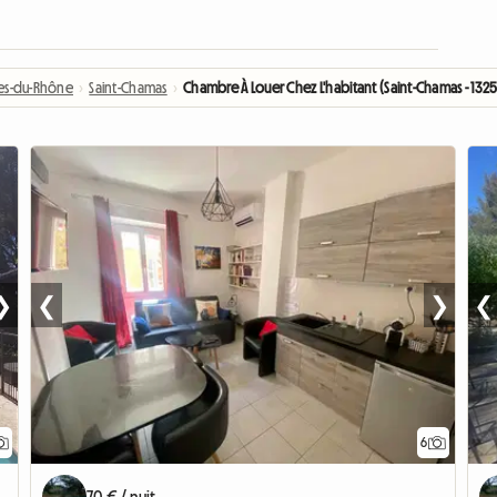
es-du-Rhône
›
Saint-Chamas
›
Chambre À Louer Chez L'habitant (Saint-Chamas - 132
❯
❮
❯
❮
6