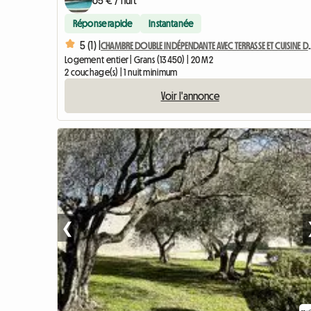
65 € / nuit
Réponse rapide
Instantanée
5 (1) |
CHAMBRE DOUBLE INDÉPENDANTE
Logement entier | Grans (13450) | 20 M2
2 couchage(s) | 1 nuit minimum
Voir l'annonce
❮