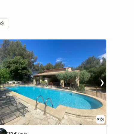
50)
❯
9