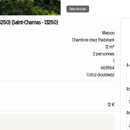
Salle de bain
3250) (Saint-Chamas - 13250)
Maison
Chambre chez l'habitant
12 m²
2 personnes
1
A 
663964
1 Lit(s) double(s)
V
12 €
A