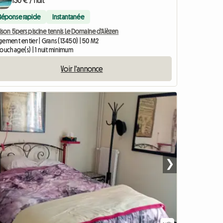
130 € / nuit
Réponse rapide
Instantanée
son 5pers piscine tennis Le Domaine d'Alèzen
gement entier | Grans (13450) | 50 M2
ouchage(s) | 1 nuit minimum
Voir l'annonce
❯