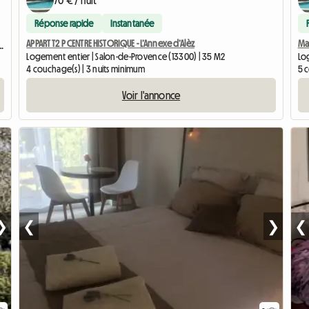
70 € / nuit
Réponse rapide
Instantanée
APPART T2 P CENTRE HISTORIQUE - L’Annexe d’Alèz
Mai
 AVEC TERRASSE ET CUISINE D’ÉTÉ
Logement entier | Salon-de-Provence (13300) | 35 M2
Lo
4 couchage(s) | 3 nuits minimum
5 c
Voir l'annonce
❯
❮
❯
❮