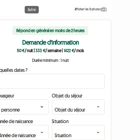
Afficher les 8 photos
Autre
Répond en général en moins de 2 heures
Demande d'information
50 €
/ nuit
|
333 €
/ semaine
|
1422 €
/ mois
Durée minimum : 1 nuit
quelles dates ?
oyageur
Objet du séjour
nnée de naissance
Situation