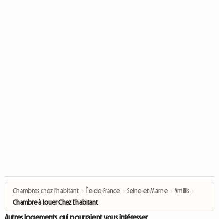
Chambres chez l'habitant
›
Île-de-France
›
Seine-et-Marne
›
Amillis
›
Chambre à Louer Chez L'habitant
Autres logements qui pourraient vous intéresser