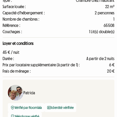
Type :
Chambre chez l'habitant
Surface louée :
22 m²
Capacité d'hébergement :
2 personnes
Nombre de chambres :
1
Référence :
65508
Couchages :
1 Lit(s) double(s)
Loyer et conditions
45 € / nuit
Durée :
A partir de 2 nuits
Prix par locataire supplémentaire (à partir de 1) :
6 €
Frais de ménage :
20 €
Patricia
Vérifié par Roomlala
Identité vérifiée
Téléphone vérifié