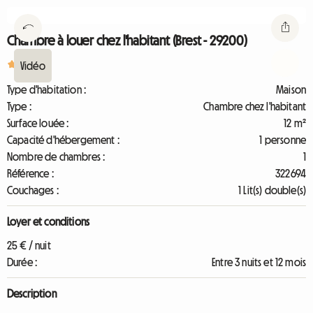
Chambre à louer chez l'habitant (Brest - 29200)
5
2
Type d'habitation :
Maison
Type :
Chambre chez l'habitant
Surface louée :
12 m²
Capacité d'hébergement :
1 personne
Nombre de chambres :
1
Référence :
322694
Couchages :
1 Lit(s) double(s)
Loyer et conditions
25 € / nuit
Durée :
Entre 3 nuits et 12 mois
Description