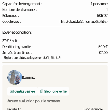
Capacité d'hébergement :
1 personne
Nombre de chambres :
1
Référence :
505127
Couchages :
1 Lit(s) double(s), 1 canapé(s) lit(s)
Loyer et conditions
37 € / nuit
Dépôt de garantie :
500 €
Arrivée à partir de :
07:00
- Eligible aux aides au logement (APL, ALS, ALF)
Romarjo
Identité vérifiée
Téléphone vérifié
Aucune évaluation pour le moment
Habite à :
Lyon (France)