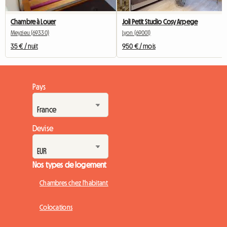
Chambre à Louer
Joli Petit Studio Cosy Arpege
Meyzieu (69330)
Lyon (69001)
35 € / nuit
950 € / mois
Pays
Devise
Nos types de logement
Chambres chez l'habitant
Colocations