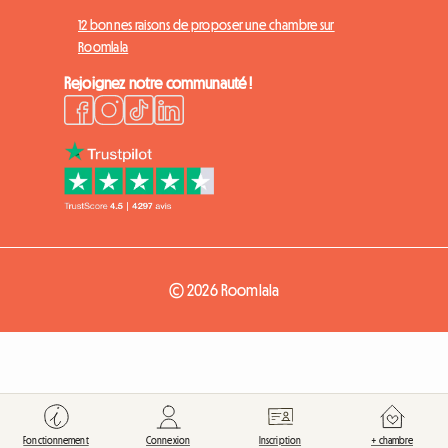
12 bonnes raisons de proposer une chambre sur
Roomlala
Rejoignez notre communauté !
© 2026 Roomlala
Fonctionnement
Connexion
Inscription
+ chambre