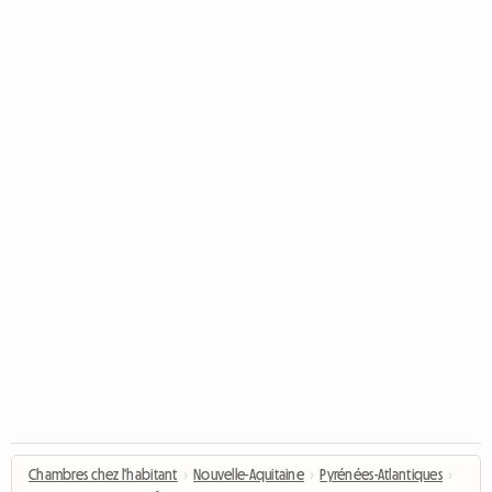
Chambres chez l'habitant
›
Nouvelle-Aquitaine
›
Pyrénées-Atlantiques
›